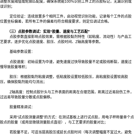
调整灰度阈值或轮廓匹配度，确保系统能100%识别工件上的点胶标记，无漏识别或
误识别；
定位验证：连续放置多个相同工件，启动视觉识别功能，记录每个工件的点胶
位置坐标偏差，若所有工件的偏差均符合精度要求，则定位调试合格。
（三）点胶参数调试：实现“胶量、速度与工艺匹配”
点胶参数直接影响点胶效果，需根据胶黏剂特性（如粘度、流动性）与产品工
艺要求，逐步优化点胶速度、胶压、点胶时间、Z轴高度等参数。
基础参数设置：
点胶速度：初始设置为中速，避免速度过快导致胶量不足或胶线断裂，速度过
慢导致胶量堆积；
胶压：根据胶黏剂粘度调整，低粘度胶设置较低胶压，高粘度胶设置较高胶
压，确保胶黏剂能均匀流出；
Z轴高度：控制点胶针头与工件表面的距离在合理范围，距离过近易刮伤工件，
过远易导致胶量分散或点胶偏移。
胶量精准调试：
采用“试点胶测量调整”的方式：在测试基板上进行试点胶，用电子秤称量单个点
胶点的胶量（或用显微镜测量胶点直径），与工艺要求的胶量对比；
若胶量不足，可适当提高胶压或延长点胶时间（每次调整幅度不宜过大，避免