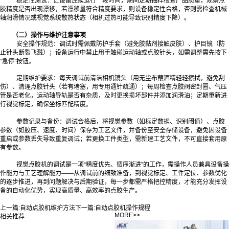
稳定性测试：让设备连续运行一段时间，期间定期抽样检查产品质量，观察点
胶精度是否出现漂移，若漂移量符合精度要求，则设备稳定性合格，否则需检查机械
轴润滑情况或视觉系统散热状态（相机过热可能导致识别精度下降）。
（二）操作与维护注意事项
安全操作规范：调试时需佩戴防护手套（避免胶黏剂接触皮肤）、护目镜（防
止针头断裂飞溅）；设备运行中禁止用手触碰运动轴或点胶针头，如需调整需先按下
“急停”按钮。
定期维护要求：每天调试前清洁相机镜头（用无尘布蘸酒精轻轻擦拭，避免刮
伤）、清理点胶针头（若有堵塞，用专用通针疏通）；每周检查点胶阀密封圈、气压
管是否老化，运动轴导轨是否有杂质，及时更换损坏部件并添加润滑油；定期重新进
行视觉标定，确保坐标匹配精度。
参数记录与备份：调试合格后，将视觉参数（如标定数据、识别阈值）、点胶
参数（如胶压、速度、时间）保存为工艺文件，并备份至安全存储设备，避免因设备
重启或参数丢失导致重复调试；若更换工件类型，需新建工艺文件，不可直接套用原
有参数。
视觉点胶机的调试是一项“精度优先、循序渐进”的工作，需操作人员兼具设备操
作能力与工艺理解能力——从调试前的细致准备，到视觉标定、工件定位、参数优化
的逐步推进，再到问题解决与后期验证，每一步都需严格把控精度，才能充分发挥设
备的自动化优势，实现高质量、高效率的点胶生产。
上一篇:
自动点胶机维护方法
下一篇:
自动点胶机操作规程
MORE>>
相关推荐