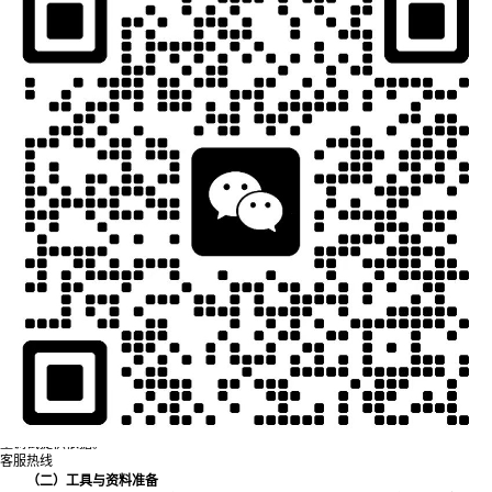
一、调试前的准备工作
调试前的充分准备是确保调试过程顺利、避免安全事故与设备损坏的基础，需
从设备检查、工具准备、参数确认三方面入手：
（一）设备状态检查
硬件连接核查：逐一检查视觉点胶机的电源线、数据线（如相机与控制器的连
接、点胶阀与气压管的连接）是否牢固，无松动、破损或接触不良现象；确认点胶针
头安装到位，无歪斜、堵塞，且与点胶阀的适配性符合设备要求（需匹配胶黏剂类型
选择合适针头）。
核心部件功能测试：开启设备电源，测试视觉系统（相机、光源）是否正常工
作——相机应能清晰捕捉视野内的目标，光源亮度可调节且无闪烁；测试点胶阀的开
关动作是否顺畅，无卡顿或漏胶情况；检查运动轴（X/Y/Z轴）的移动是否平稳，无
异响或偏移，限位开关功能正常，避免调试中出现超程碰撞。
胶黏剂准备：根据生产需求，将适配的胶黏剂倒入点胶机的胶筒中，确保胶黏
剂无气泡、无杂质（若有气泡需通过设备的“排泡功能”排除），且胶筒与点胶阀的连
接密封良好，防止漏胶。同时，确认胶黏剂的粘度、固化时间等关键特性，为后续胶
量调试提供依据。
客服热线
（二）工具与资料准备