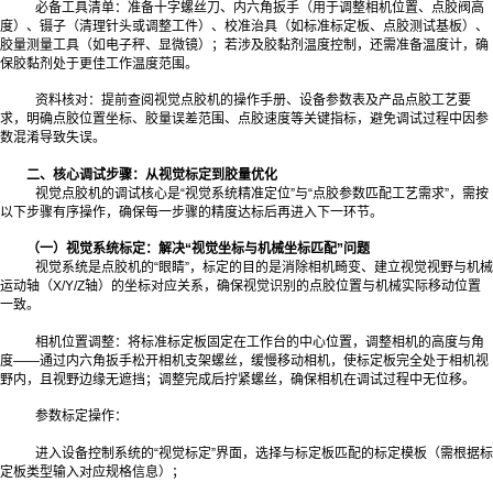
必备工具清单：准备十字螺丝刀、内六角扳手（用于调整相机位置、点胶阀高
度）、镊子（清理针头或调整工件）、校准治具（如标准标定板、点胶测试基板）、
胶量测量工具（如电子秤、显微镜）；若涉及胶黏剂温度控制，还需准备温度计，确
保胶黏剂处于更佳工作温度范围。
资料核对：提前查阅视觉点胶机的操作手册、设备参数表及产品点胶工艺要
求，明确点胶位置坐标、胶量误差范围、点胶速度等关键指标，避免调试过程中因参
数混淆导致失误。
二、核心调试步骤：从视觉标定到胶量优化
视觉点胶机的调试核心是“视觉系统精准定位”与“点胶参数匹配工艺需求”，需按
以下步骤有序操作，确保每一步骤的精度达标后再进入下一环节。
（一）视觉系统标定：解决“视觉坐标与机械坐标匹配”问题
视觉系统是点胶机的“眼睛”，标定的目的是消除相机畸变、建立视觉视野与机械
运动轴（X/Y/Z轴）的坐标对应关系，确保视觉识别的点胶位置与机械实际移动位置
一致。
相机位置调整：将标准标定板固定在工作台的中心位置，调整相机的高度与角
度——通过内六角扳手松开相机支架螺丝，缓慢移动相机，使标定板完全处于相机视
野内，且视野边缘无遮挡；调整完成后拧紧螺丝，确保相机在调试过程中无位移。
参数标定操作：
进入设备控制系统的“视觉标定”界面，选择与标定板匹配的标定模板（需根据标
定板类型输入对应规格信息）；