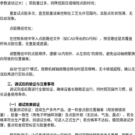
参数波动过大）；若胶量过多，则降低胶压或缩短点胶时间；
重复试点胶多次，直至胶量误差控制在工艺允许范围内，且胶点形状饱满、无
拉丝现象。
点胶路径优化：
在控制系统中导入点胶路径文件（如CAD导出的G代码），预览路径是否覆盖
所有点胶位置，无重复或遗漏；
调整路径中的点胶顺序，遵循“从内到外、从左到右”的原则，避免运动轴频繁换
向导致的位置偏差；
启动“空运行”模式，观察机械轴按路径移动时是否顺畅，无卡顿或超程，确认无
误后再进行实际点胶。
三、调试后的验证与注意事项
调试完成后需进行全面验证，确保设备长期稳定运行，同时规范操作习惯，延
长设备使用寿命。
（一）调试效果验证
批量测试验证：连续生产多件产品，逐一检查点胶位置偏差（用显微镜测
量）、胶量一致性（用电子秤抽样测量）及点胶外观（无拉丝、气泡、漏点），若合
格率符合生产要求，则调试合格，可进入正式生产；若合格率不达标，需回溯调试步
骤，重点检查视觉标定与胶量参数。