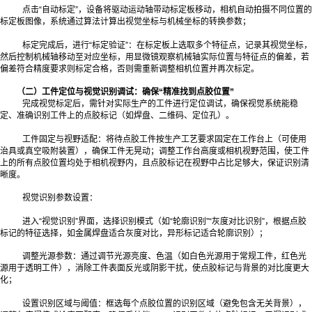
点击“自动标定”，设备将驱动运动轴带动标定板移动，相机自动拍摄不同位置的
标定板图像，系统通过算法计算出视觉坐标与机械坐标的转换参数；
标定完成后，进行“标定验证”：在标定板上选取多个特征点，记录其视觉坐标，
然后控制机械轴移动至对应坐标，用显微镜观察机械轴实际位置与特征点的偏差，若
偏差符合精度要求则标定合格，否则需重新调整相机位置并再次标定。
（二）工件定位与视觉识别调试：确保“精准找到点胶位置”
完成视觉标定后，需针对实际生产的工件进行定位调试，确保视觉系统能稳
定、准确识别工件上的点胶标记（如焊盘、二维码、定位孔）。
工件固定与视野适配：将待点胶工件按生产工艺要求固定在工作台上（可使用
治具或真空吸附装置），确保工件无晃动；调整工作台高度或相机视野范围，使工件
上的所有点胶位置均处于相机视野内，且点胶标记在视野中占比足够大，保证识别清
晰度。
视觉识别参数设置：
进入“视觉识别”界面，选择识别模式（如“轮廓识别”“灰度对比识别”，根据点胶
标记的特征选择，如金属焊盘适合灰度对比，异形标记适合轮廓识别）；
调整光源参数：通过调节光源亮度、色温（如白色光源用于常规工件，红色光
源用于透明工件），消除工件表面反光或阴影干扰，使点胶标记与背景的对比度更大
化；
设置识别区域与阈值：框选每个点胶位置的识别区域（避免包含无关背景），