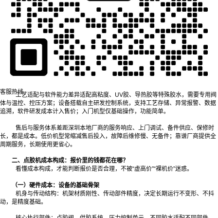
深圳点胶机价格分层，本质是配置、工艺、服务、定制化四大维度的差异叠
加，并非单纯“贵就好、便宜就差”。
核心硬件配置等级不同运动控制、点胶执行、视觉定位三大核心部件，直接决
定设备稳定性与精度。机型采用精密传动与闭环控制，运行更平稳；经济型机型用基
础传动方案，满足常规需求。视觉系统有无、精度等级，也会带来明显价差。
自动化与定制化程度不一标准通用机型量产成本低，价格亲民；非标定制机型
需针对产品结构、胶水特性、产线节拍单独设计，包含研发、结构改造、调试成本，
价格自然更高。多轴联动、在线联动、双液混合等功能，都会拉高定价。
客服热线
工艺适配与软件能力差异适配高粘度、UV胶、导热胶等特殊胶水，需要专用阀
体与温控、控压方案；设备搭载自主研发控制系统，支持工艺存储、异常报警、数据
追溯，软件研发成本计入售价；入门机型仅基础操作，功能简单。
售后与服务体系差距深圳本地厂商的服务响应、上门调试、备件供应、保修时
长，都是成本。低价机型常缩减售后投入，故障后维修慢、无备件；靠谱厂商提供全
周期服务，长期使用更省心。
二、点胶机成本构成：报价里的钱都花在哪？
看懂成本构成，才能判断报价是否合理，不被“虚高价”“裸机价”迷惑。
（一）硬件成本：设备的基础骨架
机身与传动结构：机架材质刚性、传动部件精度，决定长期运行不变形、不抖
动，是精度基础。