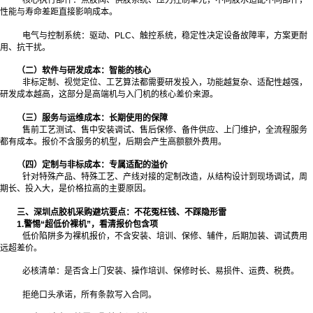
核心执行部件：点胶阀、供胶系统、压力控制单元，不同胶水适配不同部件，
性能与寿命差距直接影响成本。
电气与控制系统：驱动、PLC、触控系统，稳定性决定设备故障率，方案更耐
用、抗干扰。
（二）软件与研发成本：智能的核心
非标定制、视觉定位、工艺算法都需要研发投入，功能越复杂、适配性越强，
研发成本越高，这部分是高端机与入门机的核心差价来源。
（三）服务与运维成本：长期使用的保障
售前工艺测试、售中安装调试、售后保修、备件供应、上门维护，全流程服务
都有成本。报价不含服务的机型，后期会产生高额额外费用。
（四）定制与非标成本：专属适配的溢价
针对特殊产品、特殊工艺、产线对接的定制改造，从结构设计到现场调试，周
期长、投入大，是价格拉高的主要原因。
三、深圳点胶机采购避坑要点：不花冤枉钱、不踩隐形雷
1.警惕“超低价裸机”，看清报价包含项
低价陷阱多为裸机报价，不含安装、培训、保修、辅件，后期加装、调试费用
远超差价。
必核清单：是否含上门安装、操作培训、保修时长、易损件、运费、税费。
拒绝口头承诺，所有条款写入合同。