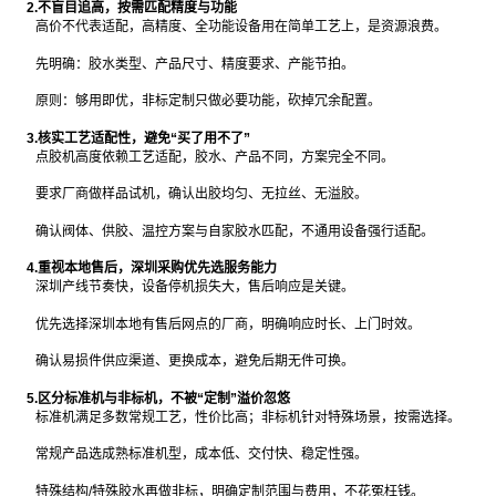
2.不盲目追高，按需匹配精度与功能
高价不代表适配，高精度、全功能设备用在简单工艺上，是资源浪费。
先明确：胶水类型、产品尺寸、精度要求、产能节拍。
原则：够用即优，非标定制只做必要功能，砍掉冗余配置。
3.核实工艺适配性，避免“买了用不了”
点胶机高度依赖工艺适配，胶水、产品不同，方案完全不同。
要求厂商做样品试机，确认出胶均匀、无拉丝、无溢胶。
确认阀体、供胶、温控方案与自家胶水匹配，不通用设备强行适配。
4.重视本地售后，深圳采购优先选服务能力
深圳产线节奏快，设备停机损失大，售后响应是关键。
优先选择深圳本地有售后网点的厂商，明确响应时长、上门时效。
确认易损件供应渠道、更换成本，避免后期无件可换。
5.区分标准机与非标机，不被“定制”溢价忽悠
标准机满足多数常规工艺，性价比高；非标机针对特殊场景，按需选择。
常规产品选成熟标准机型，成本低、交付快、稳定性强。
特殊结构/特殊胶水再做非标，明确定制范围与费用，不花冤枉钱。