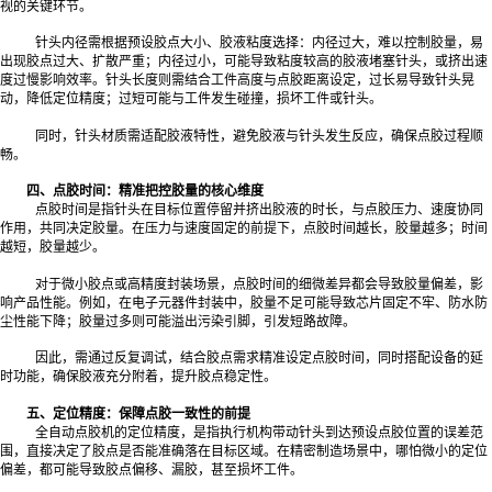
视的关键环节。
针头内径需根据预设胶点大小、胶液粘度选择：内径过大，难以控制胶量，易
出现胶点过大、扩散严重；内径过小，可能导致粘度较高的胶液堵塞针头，或挤出速
度过慢影响效率。针头长度则需结合工件高度与点胶距离设定，过长易导致针头晃
动，降低定位精度；过短可能与工件发生碰撞，损坏工件或针头。
同时，针头材质需适配胶液特性，避免胶液与针头发生反应，确保点胶过程顺
畅。
四、点胶时间：精准把控胶量的核心维度
点胶时间是指针头在目标位置停留并挤出胶液的时长，与点胶压力、速度协同
作用，共同决定胶量。在压力与速度固定的前提下，点胶时间越长，胶量越多；时间
越短，胶量越少。
对于微小胶点或高精度封装场景，点胶时间的细微差异都会导致胶量偏差，影
响产品性能。例如，在电子元器件封装中，胶量不足可能导致芯片固定不牢、防水防
尘性能下降；胶量过多则可能溢出污染引脚，引发短路故障。
因此，需通过反复调试，结合胶点需求精准设定点胶时间，同时搭配设备的延
时功能，确保胶液充分附着，提升胶点稳定性。
五、定位精度：保障点胶一致性的前提
全自动点胶机的定位精度，是指执行机构带动针头到达预设点胶位置的误差范
围，直接决定了胶点是否能准确落在目标区域。在精密制造场景中，哪怕微小的定位
偏差，都可能导致胶点偏移、漏胶，甚至损坏工件。