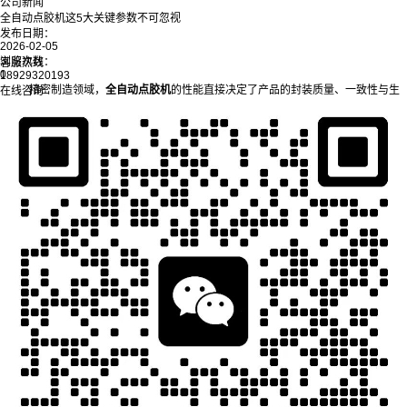
公司新闻
全自动点胶机这5大关键参数不可忽视
发布日期：
2026-02-05
浏览次数：
客服热线
0
18929320193
精密制造领域，
全自动点胶机
的性能直接决定了产品的封装质量、一致性与生
在线咨询
产效率。而参数的合理设定，是发挥设备核心能力的前提。不少企业在选型或调试
时，容易陷入“只看品牌不重参数”的误区，最终导致点胶精度不足、胶量不稳定等问
题。以下五大关键参数，是保障点胶工艺达标、提升生产效益的核心，缺一不可。
一、点胶速度：平衡效率与精度的核心
点胶速度是指设备执行机构在点胶过程中的移动速率，涵盖针头移动速度、胶