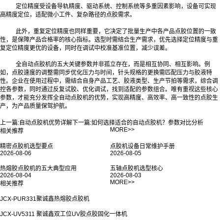
定位精度受设备导轨精度、驱动系统、控制系统等多重因素影响，设备可实现
高精度定位，适配微小工件、复杂路径的点胶需求。
此外，重复定位精度也同样重要，它决定了批量生产中各产品点胶位置的一致
性，是保障产品合格率的核心指标。选型时需结合生产需求，优先选择定位精度与重
复定位精度更优的设备，同时在调试中校准基准位置，减少误差。
全自动点胶机的五大关键参数并非孤立存在，而是相互协同、相互影响。例
如，点胶速度的调整需同步优化压力与时间，针头规格的更换需匹配压力与胶液特
性。企业在使用过程中，需结合自身产品工艺、胶液类型、生产节拍等需求，综合调
控各参数，同时通过反复试胶、优化调试，找到适配的参数组合。唯有重视这些核心
参数，才能充分发挥全自动点胶机的优势，实现高精度、高效率、高一致性的点胶生
产，为产品质量保驾护航。
上一篇:
自动点胶机优势详解
下一篇:
如何选择适合的自动点胶机？参数对比分析
MORE>>
相关推荐
精密点胶机选型要点
点胶机设备日常维护手册
2026-08-06
2026-08-05
热熔胶点胶机的五大典型应用
五轴点胶机选型核心
2026-08-04
2026-08-03
MORE>>
相关推荐
JCX-PUR331聚诚鑫热熔胶点胶机
JCX-UV5311 聚诚鑫双工位UV胶点胶固化一体机