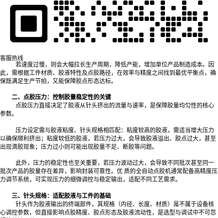
液挤出速度两大维度，是影响生产节拍与点胶效果的关键因素。速度设定并非越高越
好：
若速度过快，一方面可能导致胶液无法均匀附着在工件表面，出现漏胶、拉
丝、胶点变形等缺陷；另一方面，高速移动会增加机构惯性，降低定位精度，尤其针
对微小胶点或复杂路径点胶，极易影响产品一致性。
客服热线
若速度过慢，则会大幅拉长生产周期，降低产能，增加单位产品制造成本。因
此，需根据工件材质、胶液特性及点胶路径，在效率与精度之间找到最优平衡点，确
保既满足生产节拍，又能保障胶点形态达标。
二、点胶压力：控制胶量稳定性的关键
点胶压力直接决定了胶液从针头挤出的流量与速率，是保障胶量均匀性的核心
参数。
压力设定需与胶液粘度、针头规格相匹配：粘度较高的胶液，需适当增大压力
以确保顺利挤出；粘度较低的胶液，若压力过大，会导致胶液溢出、胶点过大，甚至
出现滴胶现象；压力过小则可能出现胶量不足、断胶等问题。
此外，压力的稳定性也至关重要，若压力波动过大，会导致不同批次甚至同一
批次产品的胶量存在差异，影响封装可靠性。优 质的全自动点胶机通常配备高精度压
力调节系统，可实现压力的细微调控与稳定输出，适配不同工艺需求。
三、针头规格：适配胶液与工件的基础
针头作为胶液输出的终端部件，其规格（内径、长度、材质）虽不属于设备核
心调控参数，但直接影响点胶精度、胶点形态及胶液流动性，是选型与调试中不可忽