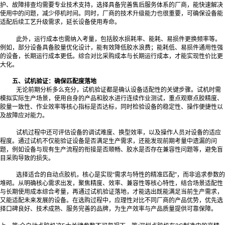
护、故障排查均需要专业技术支持，选择具备完善售后服务体系的厂商，能快速解决
使用中的问题，减少停机时间。同时，厂商的技术升级能力也很重要，可确保设备能
适配后续工艺升级需求，延长设备使用寿命。
此外，运行成本也需纳入考量，包括胶水损耗率、能耗、易损件更换频率等。
例如，部分设备具备胶量优化设计，能有效降低胶水浪费；能耗低、易损件通用性强
的设备，长期运行成本更低。综合对比采购成本与长期运行成本，才能实现性价比更
大化。
五、试机验证：确保匹配度落地
无论前期分析多么充分，试机验证都是确认设备适配性的关键步骤。试机时需
模拟实际生产场景，使用自身的产品和胶水进行连续作业测试，重点观察点胶精度、
胶量一致性、作业效率等核心指标是否达标，同时检验设备的稳定性、操作便捷性以
及故障应对能力。
试机过程中还可评估设备的调试难度、换型效率，以及操作人员对设备的适应
程度。通过试机不仅能验证设备是否满足生产需求，还能发现前期考量中遗漏的问
题，例如设备与现有生产流程的衔接是否顺畅、胶水是否存在兼容性问题等，避免盲
目采购导致的损失。
选择适合的自动点胶机，核心是实现“需求与特性的精准匹配”，而非追求参数的
堆砌。从明确核心需求出发，聚焦精度、效率、兼容性等核心特性，结合场景适配性
与长期使用成本综合考量，再通过试机验证落地，才能选出既能满足当前生产需求，
又能适配未来发展的设备。在选购过程中，应理性对比不同厂商的产品优势，优先选
择口碑良好、技术成熟、服务完善的品牌，为生产效率与产品质量提供可靠保障。