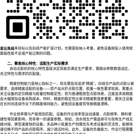
选机的首要前提是厘清自身生产的核心诉求，需求越具体，选机的针对性越
强。首先需明确点胶的应用场景，是小规模样品试制、中批量连续生产还是大规模流
水线作业，场景直接决定设备的自动化程度与产能适配性。其次要明确点胶对象的特
性，包括被点胶产品的材质、尺寸、点胶位置的复杂度，例如微小元器件的精密点胶
与大型构件的大面积涂胶，对设备的精度控制和作业范围要求截然不同。
同时，胶水类型是不可忽视的关键因素。不同胶水的流动性、粘度、固化条件
存在差异，对应的点胶方式与设备结构也需适配，例如高粘度胶水需具备更强压力输
出能力的设备，而易固化胶水则需考虑设备的防堵塞设计。此外，生产的稳定性需
求、良品率目标以及后续产能扩容计划，也需提前纳入考量，避免设备刚投入使用就
客服热线
面临性能不足或产能过剩的问题。
二、聚焦核心特性：适配生产实际需求
自动点胶机的核心特性直接决定其能否满足生产要求，需跳出参数数值误区，
关注特性与需求的匹配度。
精度控制能力是核心指标之一，但无需盲目追求“精度”。应结合产品的点胶公差
要求，选择精度适配的设备——若产品对於点胶位置、胶量一致性要求较高，需重点
关注设备的定位精度与胶量控制稳定性；若为普通粗放型点胶场景，过度追求高精度
会大幅增加设备采购成本。同时，精度的稳定性比单次精度数值更重要，需关注设备
在长时间连续作业下的精度保持能力，避免因设备疲劳导致精度漂移。
作业效率需与产能规划匹配。设备的作业效率受运动速度、点胶频率、换料便
捷性等因素影响，而非单一的速度参数。例如，流水线生产需选择可与现有生产线无
缝对接、换型速度快的设备；多品种小批量生产则需优先考虑设备的灵活性，能够快
速切换不同产品的点胶程序，减少调试时间。此外，设备的负载能力、作业行程需覆