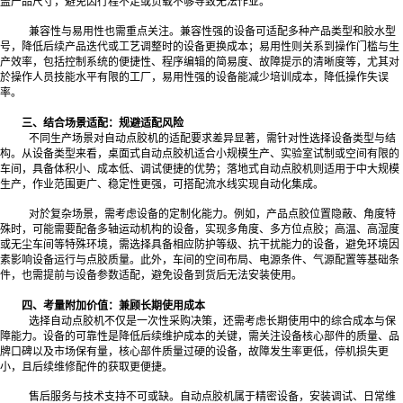
盖产品尺寸，避免因行程不足或负载不够导致无法作业。
兼容性与易用性也需重点关注。兼容性强的设备可适配多种产品类型和胶水型
号，降低后续产品迭代或工艺调整时的设备更换成本；易用性则关系到操作门槛与生
产效率，包括控制系统的便捷性、程序编辑的简易度、故障提示的清晰度等，尤其对
於操作人员技能水平有限的工厂，易用性强的设备能减少培训成本，降低操作失误
率。
三、结合场景适配：规避适配风险
不同生产场景对自动点胶机的适配要求差异显著，需针对性选择设备类型与结
构。从设备类型来看，桌面式自动点胶机适合小规模生产、实验室试制或空间有限的
车间，具备体积小、成本低、调试便捷的优势；落地式自动点胶机则适用于中大规模
生产，作业范围更广、稳定性更强，可搭配流水线实现自动化集成。
对於复杂场景，需考虑设备的定制化能力。例如，产品点胶位置隐蔽、角度特
殊时，可能需要配备多轴运动机构的设备，实现多角度、多方位点胶；高温、高湿度
或无尘车间等特殊环境，需选择具备相应防护等级、抗干扰能力的设备，避免环境因
素影响设备运行与点胶质量。此外，车间的空间布局、电源条件、气源配置等基础条
件，也需提前与设备参数适配，避免设备到货后无法安装使用。
四、考量附加价值：兼顾长期使用成本
选择自动点胶机不仅是一次性采购决策，还需考虑长期使用中的综合成本与保
障能力。设备的可靠性是降低后续维护成本的关键，需关注设备核心部件的质量、品
牌口碑以及市场保有量，核心部件质量过硬的设备，故障发生率更低，停机损失更
小，且后续维修配件的获取更便捷。
售后服务与技术支持不可或缺。自动点胶机属于精密设备，安装调试、日常维