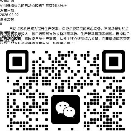
公司新闻
如何选择适合的自动点胶机？参数对比分析
发布日期：
2026-02-02
浏览次数：
0
自动点胶机已成为提升生产效率、保证点胶精度的核心设备。不同场景对於点
客服热线
胶的需求差异极大，盲目选购易导致设备利用率低、生产损耗增加等问题。选择适合
18929320193
的
自动点胶机
，需围绕自身生产需求，从多个核心维度综合考量，而非单纯追求参数
在线咨询
优势。以下从关键选择逻辑出发，拆解选机要点。
一、先明确核心需求：锚定选机基础