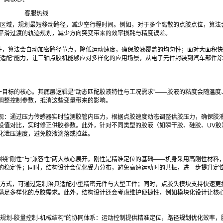
客服热线
胶区域，规划最短移动路径，减少空行程时间。例如，对于多个离散的点胶点位，算法
平滑过渡的轨迹规划，减少方向突变带来的效率损耗与精度误差。
件，算法会自动加密路径节点，降低运动速度，确保胶液覆盖的均匀性；面对大面积快
性适配”能力，让三轴点胶机能够应对多样化的应用场景，从电子元件封装到汽车部件
目标的核心。其底层逻辑是“动态匹配胶液特性与工况需求”——胶液的粘度会随温度
调整控制参数，抵消这些变量带来的影响。
制实现：通过压力传感器实时监测胶管内压力，根据点胶速度动态调整供胶压力，确保胶
设值对比，实时修正供胶参数。此外，针对不同类型的胶液（如瞬干胶、硅胶、UV胶
化泄压速度，避免胶液滴落或拉丝。
绕“刚性”与“兼容性”两大核心展开。刚性是精准定位的基础——机身采用高刚性材料
的稳定性；同时，结构设计会优化受力分布，避免高速运动时的共振，进一步提升定
夹方式，可通过定制治具适配小型精密元件与大型工件；同时，点胶头模块支持快速更
满足多样化的点胶需求。此外，结构设计还会考虑维护便捷性，例如模块化设计让核
规划-胶量控制-机械结构”的协同体系：运动控制提供精准定位，路径规划优化效率，