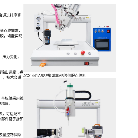
会通过排序算
速点胶需求，
涂胶，均能实现
、压力变化，
液输出速度与点
JCX-441ABSF聚诚鑫AB胶伺服点胶机
），技术会适
，坐标轴采用线
位精度。
换，可适配不
心部件易于拆卸
胶量控制保障