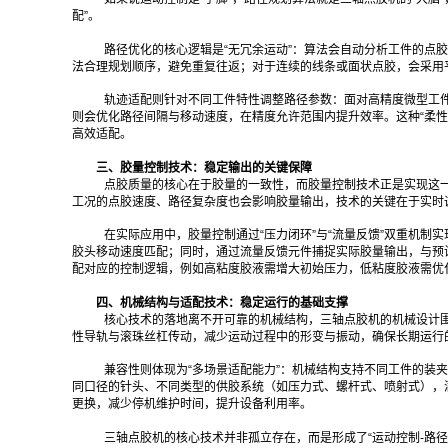
配”。
路径优化的核心逻辑是“无冗余运动”：算法会自动分析工件的点
法合理规划顺序，避免重复往返；对于连续的线条或面状点胶，会采用
轨迹适配则针对不同工件特性调整路径参数：面对高精度微型工
则会优化路径间隔与移动速度，在精度允许范围内提升效率。这种“柔
高效适配。
三、胶量控制技术：稳定输出的关键保障
点胶质量的核心在于胶量的一致性，而胶量控制技术正是实现这一
工况的点胶速度、路径复杂度也会影响胶量输出，技术的关键在于实时
在实际应用中，胶量控制通过“压力闭环”与“流量反馈”双重机
胶头移动速度匹配；同时，通过流量反馈元件捕捉实际胶量输出，与预
配对应的控制逻辑，例如高粘度胶液需增大初始压力，低粘度胶液需优
四、机械结构与适配技术：稳定运行的基础支撑
核心技术的落地离不开可靠的机械结构，三轴点胶机的机械设计围
性导轨与滚珠丝杠传动，减少运动过程中的形变与振动，确保长期运行
兼容性则体现为“多场景适配能力”：机械结构支持不同工件的装
同口径的针头、不同类型的供胶系统（如压力式、螺杆式、喷射式），
更换，减少停机维护时间，提升设备利用率。
三轴点胶机的核心技术并非孤立存在，而是形成了“运动控制-路径