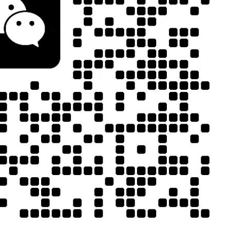
JCX-PUR331聚诚鑫热熔胶点胶机
应”与“位置偏
迹贴合度。
得点胶头在高
JCX-UV5311 聚诚鑫双工位UV胶点胶固化一体机
优化加减速算
化”与“轨迹适