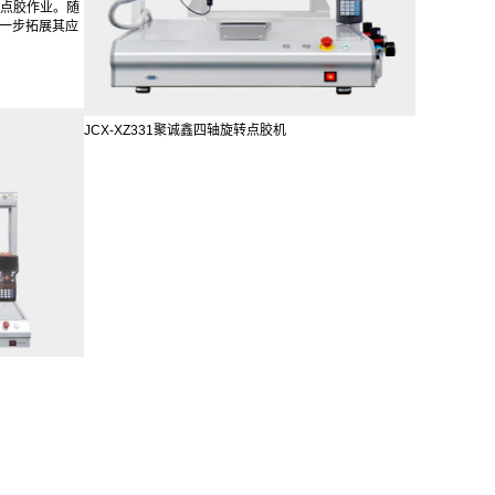
的点胶作业。随
进一步拓展其应
JCX-XZ331聚诚鑫四轴旋转点胶机