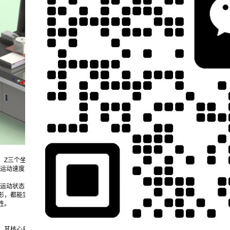
、Z三个坐标轴的协同联动与精准定位。不同于简单的机械移动，该技术需解决“动态响
整运动速度、加速度与方向，既要避免惯性导致的胶液偏移，又要确保复杂路径下的轨
轴运动状态，将实际位置与预设路径进行对比，动态修正偏差。这种实时校准机制，使
形，都能实现轨迹的精准复刻。同时，运动控制技术还需兼顾“启停平稳性”——通过
性。
”，其核心目标是在保证点胶质量的前提下，最大化工作效率。该技术的关键在于“路径优