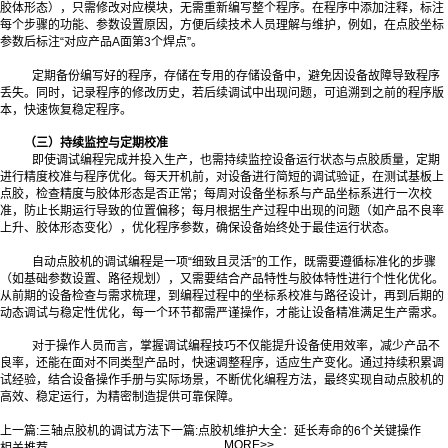
胶体形态），只需修改对应模块，无需重新编写整个程序。在程序中添加注释，标注
每个步骤的功能、参数设置原因，方便后续技术人员理解与维护，例如，在点胶坐标
参数后标注“对应产品A面第3个焊点”。
定期备份编写好的程序，存储在专用的存储设备中，避免因设备故障导致程序
丢失。同时，记录程序的修改历史，若后续调试中出现问题，可追溯到之前的程序版
本，快速恢复稳定程序。
（三）持续监控与定期校准
即使调试编程完成并投入生产，也需持续监控设备运行状态与点胶质量，定期
进行精度校准与程序优化。每天开机前，对设备进行简短的调试验证，在测试基板上
点胶，检查精度与胶体形态是否正常；每周对设备坐标系与产品坐标系进行一次校
准，防止长期运行导致的位置偏移；每月根据生产过程中出现的问题（如产品不良率
上升、胶体形态变化），优化程序参数，确保设备始终处于
最
佳运行状态。
自动点胶机的调试编程是一项“细致且灵活”的工作，既需要遵循标准化的步骤
（如基础参数设置、路径规划），又需要结合产品特性与胶体特性进行个性化优化。
从前期的设备检查与需求梳理，到编程过程中的坐标系校准与路径设计，再到后期的
动态调试与稳定性优化，每一个环节都需严谨操作，才能让设备精准满足生产需求。
对于操作人员而言，掌握调试编程技巧不仅能提升设备使用效率，减少产品不
良率，还能在面对不同类型产品时，快速调整程序，适应生产变化。通过持续积累调
试经验，结合设备操作手册与实际场景，不断优化编程方法，
最
终实现自动点胶机的
高效、稳定运行，为精密制造提供可靠保障。
上一篇:
三轴点胶机的调试方法
下一篇:
点胶机维护大全：延长寿命的6个关键操作
MORE>>
相关推荐