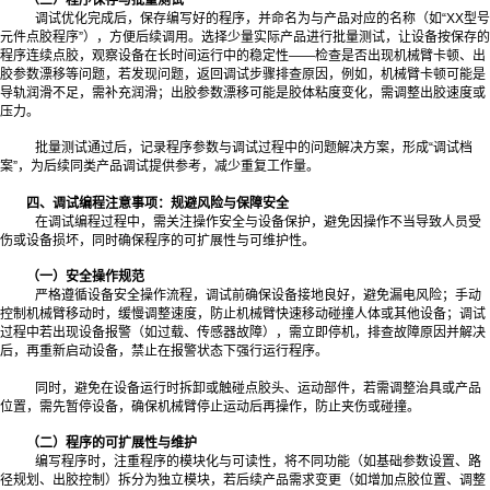
调试优化完成后，保存编写好的程序，并命名为与产品对应的名称（如“XX型号
元件点胶程序”），方便后续调用。选择少量实际产品进行批量测试，让设备按保存的
程序连续点胶，观察设备在长时间运行中的稳定性——检查是否出现机械臂卡顿、出
胶参数漂移等问题，若发现问题，返回调试步骤排查原因，例如，机械臂卡顿可能是
导轨润滑不足，需补充润滑；出胶参数漂移可能是胶体粘度变化，需调整出胶速度或
压力。
批量测试通过后，记录程序参数与调试过程中的问题解决方案，形成“调试档
案”，为后续同类产品调试提供参考，减少重复工作量。
四、调试编程注意事项：规避风险与保障安全
在调试编程过程中，需关注操作安全与设备保护，避免因操作不当导致人员受
伤或设备损坏，同时确保程序的可扩展性与可维护性。
（一）安全操作规范
严格遵循设备安全操作流程，调试前确保设备接地良好，避免漏电风险；手动
控制机械臂移动时，缓慢调整速度，防止机械臂快速移动碰撞人体或其他设备；调试
过程中若出现设备报警（如过载、传感器故障），需立即停机，排查故障原因并解决
后，再重新启动设备，禁止在报警状态下强行运行程序。
同时，避免在设备运行时拆卸或触碰点胶头、运动部件，若需调整治具或产品
位置，需先暂停设备，确保机械臂停止运动后再操作，防止夹伤或碰撞。
（二）程序的可扩展性与维护
编写程序时，注重程序的模块化与可读性，将不同功能（如基础参数设置、路
径规划、出胶控制）拆分为独立模块，若后续产品需求变更（如增加点胶位置、调整