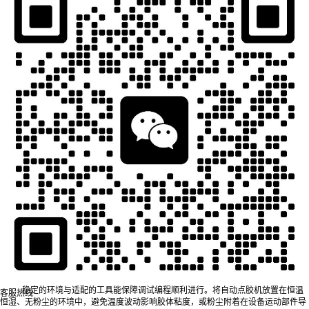
一、调试编程前的准备工作：奠定稳定基础
在正式启动调试编程前，充分的准备能减少后续操作中的失误，避免因前期疏
漏导致反复调整。准备工作主要围绕设备状态检查、产品需求梳理与环境确认三方面
展开。
（一）设备状态与部件检查
自动点胶机的硬件状态直接影响调试编程的准确性，需重点确认核心部件的完
整性与功能性。首先检查点胶阀（如螺杆阀、气动阀）是否清洁，确保阀体无胶体残
留、出胶口无堵塞或损伤——若存在残留胶体，需用适配清洁剂彻底清理，避免影响
后续胶体输出稳定性；其次检查运动机构（如导轨、机械臂）是否灵活，手动推动机
械臂时应无卡顿、异响，若发现卡顿，需检查导轨润滑情况或是否存在部件松动；最
后确认电气系统与传感器（如位置传感器、压力传感器）是否正常，开机后观察设备
指示灯状态，确保无故障报警，传感器能准确识别产品位置。
（二）产品需求与参数梳理
调试编程需以产品点胶需求为核心，提前明确关键信息可避免编程方向偏差。
需梳理的内容包括：点胶位置（如产品表面的焊点、封装区域）、点胶形态（如圆
形、条形、点状）、点胶路径（如顺时针环绕、直线依次点胶），以及胶体特性（如
粘度、固化速度）。例如，针对电子元件的引脚点胶，需明确每个引脚的点胶坐标、
点胶量需求；针对大面积封装点胶，需确定点胶路径的间距与覆盖范围。同时，需结
合胶体特性判断是否需要调整点胶速度——粘度高的胶体需适当降低点胶速度，避免
胶体断裂；粘度低的胶体需控制速度防止扩散。
（三）环境与工具准备
稳定的环境与适配的工具能保障调试编程顺利进行。将自动点胶机放置在恒温
客服热线
恒湿、无粉尘的环境中，避免温度波动影响胶体粘度，或粉尘附着在设备运动部件导