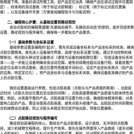
致精度下降。准备好调试所需工具，如产品定位治具（确保产品在调试过程中位置固
定）、校准用的测试基板（用于验证点胶精度）、标记笔（用于标记点胶位置偏
差），以及设备操作手册（方便查阅编程指令与功能说明）。
二、编程核心步骤：从基础设置到路径规划
自动点胶机的编程需遵循“先基础后细节、先静态后动态”的原则，逐步完成参数
设置、路径规划与程序编写，确保每一步都贴合产品需求。
（一）基础参数与坐标系设置
基础参数设置是编程的“起点”，需先完成设备坐标系与产品坐标系的校准，确保
点胶位置精准。首先进入设备操作界面，选择“坐标系设置”功能，通过手动控制机械
臂移动，将点胶头移动至设备原点（通常为设备机械极限位置），完成设备坐标系校
准——这一步能让设备明确自身运动范围，避免后续路径超出设备行程。接着放置产
品定位治具与测试基板，通过位置传感器或手动标记，设定产品坐标系原点（如产品
的边角、特定定位孔），将产品坐标系与设备坐标系关联，确保设备能准确识别产品
上的点胶位置。
随后设置基础运行参数，包括点胶高度（点胶头与产品表面的距离）、出胶延
迟时间（点胶头到达位置后至出胶的间隔）。点胶高度需根据产品厚度与胶体特性调
整，例如，对表面平整的产品，点胶高度可设置为较小值，确保胶体精准附着；对表
面有凸起的产品，需适当提高点胶高度，避免点胶头碰撞产品。出胶延迟时间则需结
合机械臂运动速度，防止点胶头未稳定到位就开始出胶，导致位置偏移。
（二）点胶路径规划与程序编写
路径规划是编程的核心，需结合产品点胶需求，设计高效、无冲突的点胶路
径，减少机械臂空程移动，提升生产效率。首先在操作界面导入产品图纸（或手动输
入点胶坐标），在图纸上标记出所有点胶位置，例如，针对圆形产品的圆周点胶，需