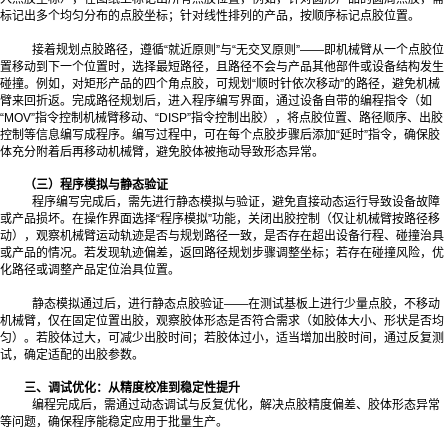
标记出多个均匀分布的点胶坐标；针对线性排列的产品，按顺序标记点胶位置。
接着规划点胶路径，遵循“就近原则”与“无交叉原则”——即机械臂从一个点胶位
置移动到下一个位置时，选择最短路径，且路径不会与产品其他部件或设备结构发生
碰撞。例如，对矩形产品的四个角点胶，可规划“顺时针依次移动”的路径，避免机械
臂来回折返。完成路径规划后，进入程序编写界面，通过设备自带的编程指令（如
“MOV”指令控制机械臂移动、“DISP”指令控制出胶），将点胶位置、路径顺序、出胶
控制等信息编写成程序。编写过程中，可在每个点胶步骤后添加“延时”指令，确保胶
体充分附着后再移动机械臂，避免胶体被拖动导致形态异常。
（三）程序模拟与静态验证
程序编写完成后，需先进行静态模拟与验证，避免直接动态运行导致设备故障
或产品损坏。在操作界面选择“程序模拟”功能，关闭出胶控制（仅让机械臂按路径移
动），观察机械臂运动轨迹是否与规划路径一致，是否存在超出设备行程、碰撞治具
或产品的情况。若发现轨迹偏差，返回路径规划步骤调整坐标；若存在碰撞风险，优
化路径或调整产品定位治具位置。
静态模拟通过后，进行静态点胶验证——在测试基板上进行少量点胶，不移动
机械臂，仅在固定位置出胶，观察胶体形态是否符合需求（如胶体大小、形状是否均
匀）。若胶体过大，可减少出胶时间；若胶体过小，适当增加出胶时间，通过反复测
试，确定适配的出胶参数。
三、调试优化：从精度校准到稳定性提升
编程完成后，需通过动态调试与反复优化，解决点胶精度偏差、胶体形态异常
等问题，确保程序能稳定应用于批量生产。