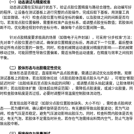
（一）动态调试与精度校准
动态调试需在实际运行状态下，验证点胶位置精度与路径合理性。启动编写好
的程序，让设备在测试基板上进行完整的点胶操作，完成后取下基板，用测量工具
（如显微镜、卡尺）检查点胶位置与预设坐标的偏差，以及胶体之间的间距是否均
匀。若发现点胶位置偏移，需重新校准产品坐标系，或调整点胶坐标数值；若胶体间
距不均，优化路径规划中的坐标分布，确保每个点胶位置间隔一致。
针对点胶精度要求极高的场景（如微电子元件封装），可采用“分步校准”方法：
先对单个点胶位置进行调试，确保该位置精度达标后，再调试下一个位置，
最
后整体
验证所有点胶位置的一致性。同时，检查机械臂运动速度对精度的影响——若机械臂
移动过快，可能因惯性导致位置偏差，需适当降低运动速度，在精度与效率之间找到
平衡。
（二）胶体形态与出胶稳定性优化
胶体形态是否稳定，直接影响产品点胶质量，需通过调试优化出胶参数。观察
测试基板上的胶体，若出现胶体拉丝（点胶后胶体连接点胶头与产品），可增加“断胶
延迟时间”（出胶结束后至点胶头抬起的间隔），或调整点胶头抬起速度，让胶体顺利
断开；若出现胶体扩散（胶体超出预设范围），需降低点胶速度，或减少出胶量，同
时检查胶体粘度是否过低，必要时调整环境温度控制胶体流动性。
若发现出胶不稳定（如部分点胶位置胶体缺失、大小不均），需检查点胶阀状
态——若为螺杆阀，确认螺杆旋转是否均匀，有无磨损导致出胶量波动；若为气动
阀，检查气压是否稳定，避免气压波动影响出胶压力。同时，检查料筒内胶体是否充
足、有无气泡，若胶体不足需及时补充，若存在气泡需排出料筒内空气，防止气泡导
致出胶中断。
（三）程序保存与批量测试