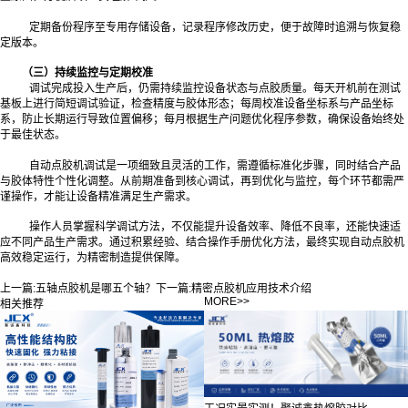
定期备份程序至专用存储设备，记录程序修改历史，便于故障时追溯与恢复稳
定版本。
（三）持续监控与定期校准
调试完成投入生产后，仍需持续监控设备状态与点胶质量。每天开机前在测试
基板上进行简短调试验证，检查精度与胶体形态；每周校准设备坐标系与产品坐标
系，防止长期运行导致位置偏移；每月根据生产问题优化程序参数，确保设备始终处
于最佳状态。
自动点胶机调试是一项细致且灵活的工作，需遵循标准化步骤，同时结合产品
与胶体特性个性化调整。从前期准备到核心调试，再到优化与监控，每个环节都需严
谨操作，才能让设备精准满足生产需求。
操作人员掌握科学调试方法，不仅能提升设备效率、降低不良率，还能快速适
应不同产品生产需求。通过积累经验、结合操作手册优化方法，最终实现自动点胶机
高效稳定运行，为精密制造提供保障。
上一篇:
五轴点胶机是哪五个轴？
下一篇:
精密点胶机应用技术介绍
MORE>>
相关推荐