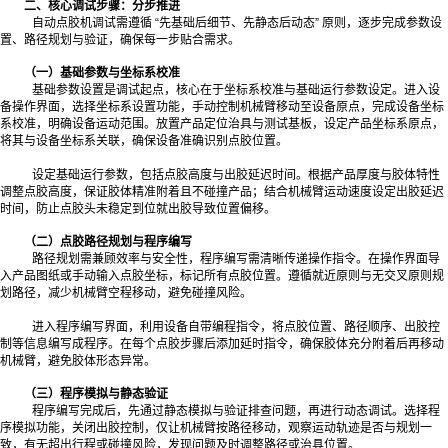
二、核心调试步骤：分步推进
自动点胶机调试需遵循 “先基础后细节、先静态后动态” 原则，逐步完成参数设
置、路径规划与验证，确保每一步贴合需求。
（一）基础参数与坐标系校准
基础参数设置是调试起点，核心在于坐标系校准与基础运行参数设定。进入设
备操作界面，选择坐标系设置功能，手动控制机械臂移动至设备原点，完成设备坐标
系校准，明确设备运动范围。放置产品定位治具与测试基板，设定产品坐标系原点，
将其与设备坐标系关联，确保设备准确识别点胶位置。
设定基础运行参数，包括点胶高度与出胶延迟时间。根据产品厚度与胶体特性
调整点胶高度，保证胶体精准附着且不碰撞产品；结合机械臂运动速度设定出胶延迟
时间，防止点胶头未稳定到位就出胶导致位置偏移。
（二）点胶路径规划与程序编写
路径规划需兼顾效率与安全性，程序编写需清晰传递操作指令。在操作界面导
入产品图纸或手动输入点胶坐标，标记所有点胶位置。遵循就近原则与无交叉原则规
划路径，减少机械臂空程移动，避免碰撞风险。
进入程序编写界面，利用设备自带编程指令，将点胶位置、路径顺序、出胶控
制等信息编写成程序。在每个点胶步骤后添加延时指令，确保胶体充分附着后再移动
机械臂，避免胶体形态异常。
（三）程序模拟与静态验证
程序编写完成后，先通过静态模拟与验证排查问题，再进行动态调试。选择程
序模拟功能，关闭出胶控制，仅让机械臂按路径移动，观察运动轨迹是否与规划一
致，有无超出行程或碰撞风险，发现问题及时调整路径或治具位置。