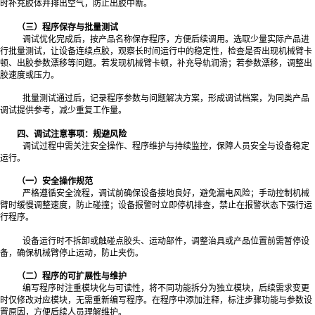
时补充胶体并排出空气，防止出胶中断。
（三）程序保存与批量测试
调试优化完成后，按产品名称保存程序，方便后续调用。选取少量实际产品进
行批量测试，让设备连续点胶，观察长时间运行中的稳定性，检查是否出现机械臂卡
顿、出胶参数漂移等问题。若发现机械臂卡顿，补充导轨润滑；若参数漂移，调整出
胶速度或压力。
批量测试通过后，记录程序参数与问题解决方案，形成调试档案，为同类产品
调试提供参考，减少重复工作量。
四、调试注意事项：规避风险
调试过程中需关注安全操作、程序维护与持续监控，保障人员安全与设备稳定
运行。
（一）安全操作规范
严格遵循安全流程，调试前确保设备接地良好，避免漏电风险；手动控制机械
臂时缓慢调整速度，防止碰撞；设备报警时立即停机排查，禁止在报警状态下强行运
行程序。
设备运行时不拆卸或触碰点胶头、运动部件，调整治具或产品位置前需暂停设
备，确保机械臂停止运动，防止夹伤。
（二）程序的可扩展性与维护
编写程序时注重模块化与可读性，将不同功能拆分为独立模块，后续需求变更
时仅修改对应模块，无需重新编写程序。在程序中添加注释，标注步骤功能与参数设
置原因，方便后续人员理解维护。