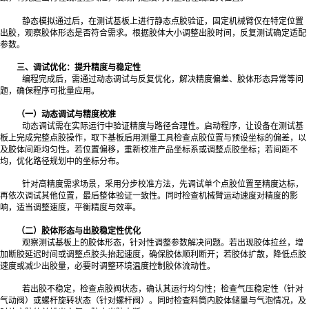
静态模拟通过后，在测试基板上进行静态点胶验证，固定机械臂仅在特定位置
出胶，观察胶体形态是否符合需求。根据胶体大小调整出胶时间，反复测试确定适配
参数。
三、调试优化：提升精度与稳定性
编程完成后，需通过动态调试与反复优化，解决精度偏差、胶体形态异常等问
题，确保程序可批量应用。
（一）动态调试与精度校准
动态调试需在实际运行中验证精度与路径合理性。启动程序，让设备在测试基
板上完成完整点胶操作，取下基板后用测量工具检查点胶位置与预设坐标的偏差，以
及胶体间距均匀性。若位置偏移，重新校准产品坐标系或调整点胶坐标；若间距不
均，优化路径规划中的坐标分布。
针对高精度需求场景，采用分步校准方法，先调试单个点胶位置至精度达标，
再依次调试其他位置，最后整体验证一致性。同时检查机械臂运动速度对精度的影
响，适当调整速度，平衡精度与效率。
（二）胶体形态与出胶稳定性优化
观察测试基板上的胶体形态，针对性调整参数解决问题。若出现胶体拉丝，增
加断胶延迟时间或调整点胶头抬起速度，确保胶体顺利断开；若胶体扩散，降低点胶
速度或减少出胶量，必要时调整环境温度控制胶体流动性。
若出胶不稳定，检查点胶阀状态，确认其运行均匀性；检查气压稳定性（针对
气动阀）或螺杆旋转状态（针对螺杆阀）。同时检查料筒内胶体储量与气泡情况，及