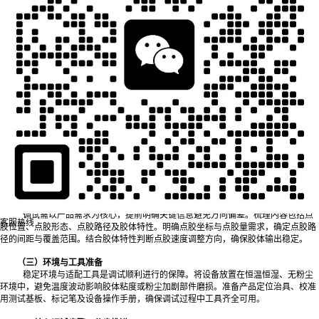
一、调试前准备：筑牢基础
调试前的充分准备可减少后续操作失误，避免反复调整，主要围绕设备、产品
与环境三方面开展。
（一）设备状态核查
设备硬件状态是调试准确性的前提，需重点确认核心部件功能与完整性。先检
查点胶阀，确保阀体无胶体残留、出胶口无堵塞或损伤，若有残留需用适配清洁剂彻
底清理；再检查运动机构，手动推动机械臂，确认无卡顿、异响，若存在卡顿需排查
导轨润滑情况或部件松动问题；最后检查电气系统与传感器，开机观察设备指示灯，
确保无故障报警，传感器能准确识别产品位置。
（二）产品需求梳理
调试需以产品需求为核心，提前明确关键信息避免方向偏差。梳理内容包括点
客服热线
胶位置、点胶形态、点胶路径及胶体特性。明确点胶坐标与点胶量需求，确定点胶路
径的间距与覆盖范围。结合胶体特性判断点胶速度调整方向，确保胶体输出稳定。
（三）环境与工具准备
稳定环境与适配工具是调试顺利进行的保障。将设备放置在恒温恒湿、无粉尘
环境中，避免温度波动影响胶体粘度或粉尘加剧部件磨损。准备产品定位治具、校准
用测试基板、标记笔及设备操作手册，确保调试过程中工具齐全可用。