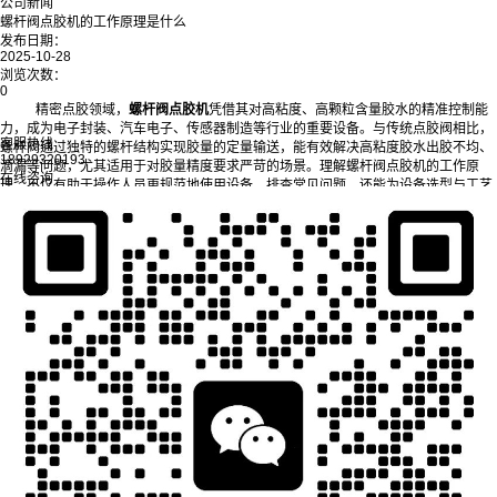
公司新闻
螺杆阀点胶机的工作原理是什么
发布日期：
2025-10-28
浏览次数：
0
精密点胶领域，
螺杆阀点胶机
凭借其对高粘度、高颗粒含量胶水的精准控制能
力，成为电子封装、汽车电子、传感器制造等行业的重要设备。与传统点胶阀相比，
客服热线
螺杆阀通过独特的螺杆结构实现胶量的定量输送，能有效解决高粘度胶水出胶不均、
18929320193
滴漏等问题，尤其适用于对胶量精度要求严苛的场景。理解螺杆阀点胶机的工作原
在线咨询
理，不仅有助于操作人员更规范地使用设备、排查常见问题，还能为设备选型与工艺
优化提供理论支撑，确保点胶作业既满足质量要求，又具备稳定的生产效率。