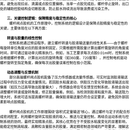
离，避免出现拉丝、滴漏或点胶位置偏移。当单一点胶完成后，螺杆停止旋转，出口
处的辅助控胶结构会切断胶液，防止胶水持续流出导致浪费或污染工件。
三、关键控制逻辑：保障精度与稳定性的核心
螺杆阀点胶机的工作原理中，控制系统的逻辑设计是保障点胶精度与稳定性的
关键，主要体现在以下两方面：
转速与胶量的线性控制
控制系统通过预设程序，建立螺杆转速与胶液输送量的线性关系——由于螺杆
每旋转单位角度对应的胶液体积固定，只需根据所需胶量计算出螺杆需旋转的角度或
时间，即可通过驱动单元精准执行。例如，当工艺要求每次点胶0.01ml时，控制系统
会根据螺杆参数，计算出对应的旋转角度（如360度、720度等），并控制电机驱动
螺杆旋转至指定角度，确保每次出胶量误差控制在极小范围。
动态调整与反馈机制
部分高端螺杆阀点胶机配备了压力传感器或流量传感器，可实时监测胶液输送
过程中的压力变化或流量情况。若因胶水粘度波动、供胶压力变化导致胶液输送出现
偏差（如压力过高导致出胶量偏大），传感器会将信号反馈至控制系统，系统会自动
调整螺杆转速或旋转角度，修正胶量偏差。例如，当检测到胶液粘度升高、输送阻力
增大时，系统可适当提高螺杆转速，确保胶液输送量仍符合设定要求，避免因外部因
素影响点胶精度。
螺杆阀点胶机的工作原理围绕“容积式定量输送”核心，通过螺杆与定子的配合形
成密闭腔室，利用螺杆旋转实现胶液的吸入、推送与定量控制，再结合运动系统与控
制系统的协同，最终实现精准点胶。其核心优势在于不受胶水粘度变化的显著影响，
能稳定控制高粘度、高颗粒含量胶水的胶量，满足精密制造领域的严苛要求。理解这