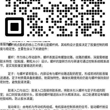
一、核心部件：螺杆阀的结构基础
客服热线
螺杆阀点胶机的核心工作单元是螺杆阀，其结构设计直接决定了胶量控制的精
度与稳定性，主要包含以下关键组件：
螺杆：作为核心传动部件，螺杆表面设有螺旋纹路，纹路的螺距、深度需根据
胶水特性（如粘度、颗粒大小）设计。螺杆的旋转方向与转速可通过控制系统精准调
节，是实现胶量定量输送的关键；
定子：与螺杆紧密配合，内部设有与螺杆纹路适配的腔室，形成密闭的胶液输
送通道。定子材质需具备耐磨损、耐腐蚀特性，确保长期使用后仍能与螺杆保持良好
密封性，避免胶液泄漏；
胶液入口与出口：胶液入口连接供胶系统，将胶水引入螺杆与定子形成的腔
室；出口则安装点胶针头，胶液经螺杆输送后从针头精准流出，出口处通常设有辅助
控胶结构，防止胶水滴漏；
驱动单元：由电机与传动机构组成，电机接收控制系统的信号，驱动螺杆按设