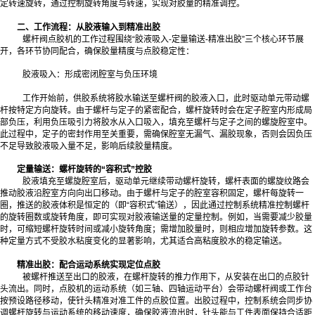
定转速旋转，通过控制旋转角度与转速，实现对胶量的精准调控。
二、工作流程：从胶液输入到精准出胶
螺杆阀点胶机的工作过程围绕“胶液吸入-定量输送-精准出胶”三个核心环节展
开，各环节协同配合，确保胶量精度与点胶稳定性：
胶液吸入：形成密闭腔室与负压环境
工作开始前，供胶系统将胶水输送至螺杆阀的胶液入口，此时驱动单元带动螺
杆按特定方向旋转。由于螺杆与定子的紧密配合，螺杆旋转时会在定子腔室内形成局
部负压，利用负压吸引力将胶水从入口吸入，填充至螺杆与定子之间的螺旋腔室中。
此过程中，定子的密封作用至关重要，需确保腔室无漏气、漏胶现象，否则会因负压
不足导致胶液吸入量不足，影响后续胶量精度。
定量输送：螺杆旋转的“容积式”控胶
胶液填充至螺旋腔室后，驱动单元继续带动螺杆旋转，螺杆表面的螺旋纹路会
推动胶液沿腔室方向向出口移动。由于螺杆与定子的腔室容积固定，螺杆每旋转一
圈，推送的胶液体积是恒定的（即“容积式”输送），因此通过控制系统精准控制螺杆
的旋转圈数或旋转角度，即可实现对胶液输送量的定量控制。例如，当需要减少胶量
时，可缩短螺杆旋转时间或减小旋转角度；需增加胶量时，则相应增加旋转参数。这
种定量方式不受胶水粘度变化的显著影响，尤其适合高粘度胶水的稳定输送。
精准出胶：配合运动系统实现定位点胶
被螺杆推送至出口的胶液，在螺杆旋转的推力作用下，从安装在出口的点胶针
头流出。同时，点胶机的运动系统（如三轴、四轴运动平台）会带动螺杆阀或工作台
按预设路径移动，使针头精准对准工件的点胶位置。出胶过程中，控制系统会同步协
调螺杆旋转与运动系统的移动速度，确保胶液流出时，针头能与工件表面保持合适距