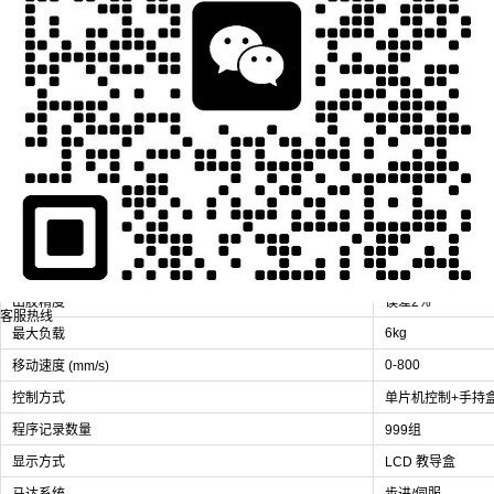
型号
JCX-PURDJ5
500/300/300/100
工作行程 X/Y/Z (mm)
编程方式
示教编程或图形导
可运动图形轨迹
点、直线、圆弧、
点胶阀
精密点胶阀
点胶桶
30ML/50ML/300M
0.02mm
设备重复精度
0.01ml
最小吐出量
出胶频率
5次/秒
出胶精度
误差2%
客服热线
6kg
最大负载
0-800
移动速度 (mm/s)
控制方式
单片机控制+手持
程序记录数量
999组
显示方式
LCD 教导盒