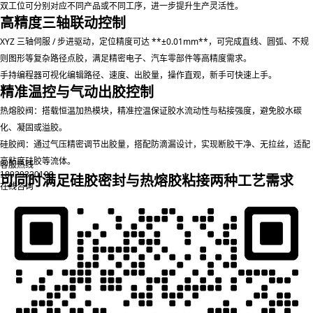
双工位可分别对应不同产品或不同工序，进一步提升生产灵活性。
高精度三轴联动控制
XYZ 三轴伺服 / 步进驱动，定位精度可达 **±0.01mm**，可完成直线、圆弧、不规
则图形等复杂路径点胶，满足精密电子、汽车零部件等高精度需求。
手持编程器可视化编辑路径、速度、出胶量，操作直观，新手可快速上手。
精准温控与气动出胶控制
热熔胶阀
：搭载恒温加热模块，精准控温保证胶水流动性与粘接强度，避免胶水碳
化、凝固或溢胶。
硅胶阀
：通过气压精密调节出胶量，搭配防滴漏设计，实现断胶干净、无拉丝，适配
高粘度硅胶等流体。
客服热线
18929320193
可同时满足
硅胶密封
与
热熔胶粘接
两种工艺需求
在线咨询
广泛应用于：
电子行业
：手机边框粘接、FPC 线路板密封、智能穿戴设备防水。
汽车
行业
：车灯密封、线束固定、传感器封装。
家电行业
：小家电外壳粘接、LED 灯条点
胶、防水密封。
精密制造
：五金塑胶件粘接、医疗器件点胶、光学组件封装。
设备参数信息
品牌
聚诚鑫