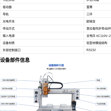
马达系统
步进/伺服
驱动器
雷赛
导轨
三环
光电开关
欧姆龙
传动方式
意拉泰同步带/丝杆
输入电源
全电压 AC110V--
设备材质
铝型材模组结构
RS232
外部控制接口
设备部件信息