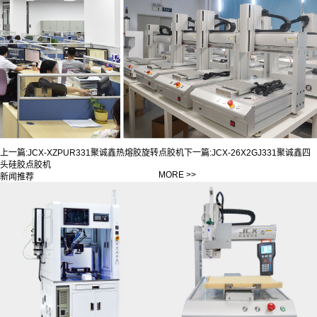
上一篇:
JCX-XZPUR331聚诚鑫热熔胶旋转点胶机
下一篇:
JCX-26X2GJ331聚诚鑫四
头硅胶点胶机
MORE >>
新闻推荐