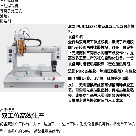
自动螺丝机
自动焊锡机
等离子处理机
灌胶机
胶粘剂
JCX-PURDJ5331聚诚鑫双工位双阀点胶
机
设备介绍
全自动双阀双工位点胶机
热熔胶
，集成了
阀
硅胶阀
与
两种出胶模块，可在一台设备
上完成两种不同胶水的精密点胶作业，是
高效多工艺生产的核心自动化设备。一台
设备同时搭载
热熔胶阀
（橙色加热阀组，
适配 PUR 热熔胶、热熔压敏胶等）与
硅胶
阀
（适配硅胶、UV 胶、红胶等常温胶
水），无需更换阀组即可切换两种点胶工
艺。可实现先点硅胶密封、再点热熔胶粘
接，或根据产品需求灵活组合两种胶水，
大幅减少设备换线时间与人工成本。
产品特点
双工位高效生产
配备
双独立工作台
，支持一边加工、一边上下料，避免设备停机等待，相比单工位机
型产能提升约 50%，适配批量连续生产。