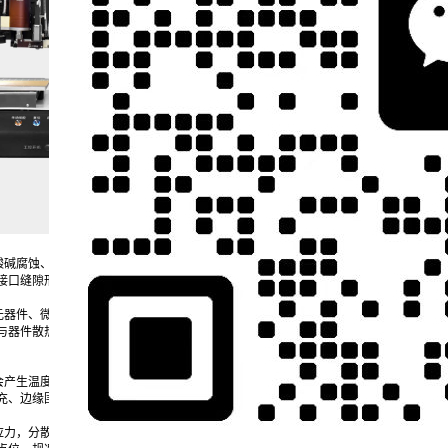
酸碱腐蚀、静电干扰影响，出现线路短路、焊点老化、芯片失效等问题，封装防护是器
接口缝隙形成完整密闭胶层，隔绝外界杂质与内部电路接触。
器件、微型引脚、板边缝隙等复杂区域完成全覆盖点胶，适配PCB电路板、车载传
与器件散热性，适配户外、车载、潮湿车间等多元使用场景，从封装源头降低元器件
会产生温度交变、震动弯折，不同材质基材热胀收缩程度不同，极易引发焊点脱落、芯
充、边缘围堰、定点补强等工艺作业，将适配胶体匀速填充至组件拼接缝隙内部。
应力，分散设备震动带来的机械外力，弱化焊点承重压力。在高密度芯片封装、柔性线