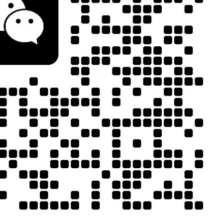
JCX-PUR331聚诚鑫热熔胶点胶机
件量产的基础
感器、消费电子
环境损耗概率。
JCX-UV5311 聚诚鑫双工位UV胶点胶固化一体机
片偏移、组件
路板模组、微