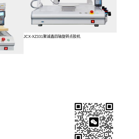
JCX-XZ331聚诚鑫四轴旋转点胶机