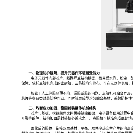
一、物理防护阻隔，提升元器件环境耐受能力
电子元器件内部芯片、线路焊点结构精密，极易受水汽、粉尘、
保障。依托点胶机完成的密封胶、三防胶均匀涂布，可在元器件表层、
相较于人工涂胶厚薄不均、漏胶断胶的问题，点胶机可贴合异形元
芯片等多品类封装防护作业。同时胶层成型均匀贴合基材，兼顾防护性
二、均衡应力加固，稳固封装整体机械结构
芯片与基板、模组组件之间拼接缝隙细微，电子设备使用过程中
开裂等故障，结构加固是封装核心诉求之一。点胶机可精准完成底部填
固化后的胶体可衔接双层基材，平衡元器件冷热交替产生的内部