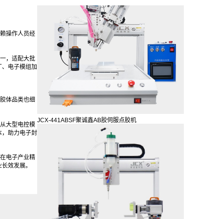
频震动使用工
赖操作人员经
一，适配大批
厂、电子模组加
胶体品类也细
JCX-441ABSF聚诚鑫AB胶伺服点胶机
从大型电控模
本，助力电子封
在电子产业精
业长效发展。