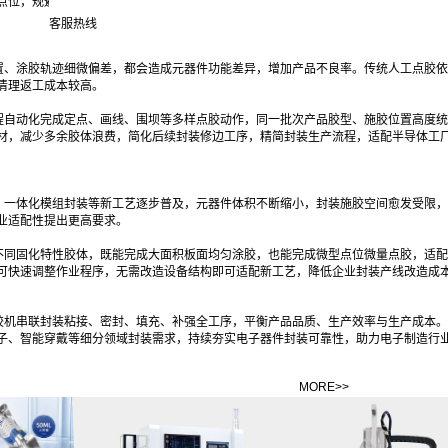
点位，规避组件移位、脱粘问题，提升封装结构整体性，适配便携电子、车载电子高
客服热线
置、涂胶轨迹细微偏差，都会造成元器件功能差异，增加产品不良率。传统人工点胶依
清理返工成本较高。
程自动化完成定点、画线、围坝等多样点胶动作，同一批次产品胶型、施胶位置高度统
材，减少多余胶体浪费，简化后续封装修边工序，精简封装生产流程，适配半导体工
、一体化模组封装等新工艺逐步普及，元器件体积不断缩小，封装施胶空间愈发受限，
业适配性提出更高要求。
不同固化特性胶体，既能完成大面积板面均匀涂胶，也能完成微型点位微量点胶，适配
可快速调整作业程序，无需改造设备结构即可适配新工艺，降低企业封装产线改造成
胶机串联封装粘接、密封、填充、补强全工序，平衡产品品质、生产效率与生产成本。
子、智能穿戴等细分领域封装需求，持续夯实电子器件封装可靠性，助力电子制造行
MORE>>