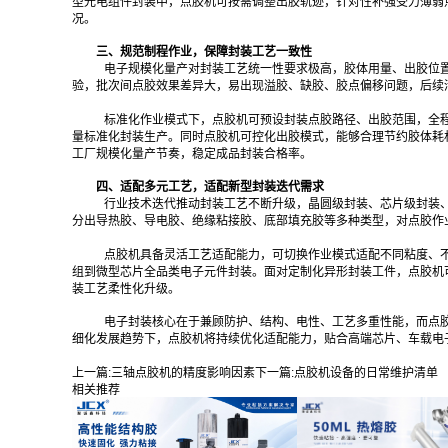
型光电组件封装中，点胶机可按需调整出胶轨迹，针对性补强受力薄弱
况。
三、规范制程作业，保障封装工艺一致性
电子规模化量产对封装工艺统一性要求极高，胶体用量、出胶位
验，批次间点胶效果差异大，易出现溢胶、缺胶、胶点偏移问题，后续
标准化作业模式下，点胶机可预设封装点胶路径、出胶范围，全
量标准化封装生产。同时点胶机可控化出胶模式，能够合理节约胶体耗
工厂规模化量产节奏，稳定成品封装合格率。
四、适配多元工艺，适配新型封装迭代需求
行业技术迭代推动封装工艺不断升级，晶圆级封装、芯片级封装
分出导热胶、导电胶、绝缘粘接胶、底部填充胶等多种类型，对点胶作
点胶机具备灵活工艺适配能力，可切换作业模式适配不同粘度、
组到微型芯片全品类电子元件封装。面对定制化异形封装工件，点胶机
装工艺柔性化升级。
电子封装核心在于兼顾防护、结构、电性、工艺多重性能，而点
细化发展趋势下，点胶机将持续优化适配能力，贴合高端芯片、车载电
上一篇:
三轴点胶机的精度影响因素
下一篇:
点胶机设备的日常维护清单
相关推荐