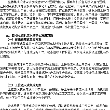
整体集成设计以流水线整体作业逻辑为核心，摒弃单机设备的独立运行逻辑，
让自动点胶机成为流水线的标准化工艺模块。设计过程中，首先结合产品的点胶工艺
要求与产线运行节奏，确定设备的安装位置、作业模式与联动逻辑，确保点胶工序与
上下游的上料、装配、检测、固化、下料等工序精准衔接。其次，采用模块化集成架
构，保留设备独立工艺调节能力的同时，打通与流水线主控系统的通讯通道，实现设
备启停、作业状态、异常预警的同步联动。最后，兼顾产线的柔性生产需求，让自动
点胶机可适配多规格产品生产，满足企业多品种、小批量的生产模式。
三、自动点胶机流水线核心集成方案
（一）在线跟随式集成方案
在线跟随式集成是当前适配高速流水线的主流方案，无需流水线停机等待，实
现动态不间断点胶作业。该方案依托机器视觉与运动同步控制技术，让自动点胶机可
实时识别流水线上匀速输送的工件，动态追踪工件位置，同步完成点胶轨迹适配与作
业输出。
整套集成体系与流水线输送体完全融合，工件随流水线正常流转，无需定位工
装夹持与短暂停机，更大程度保留了流水线的连续生产优势。这种集成方式适配高速
量产产线，能够完美匹配大批量标准化产品的生产需求，彻底解决传统停机点胶带来
的节拍卡顿、产能受限问题，大幅提升产线整体流转效率。
（二）工位嵌入式集成方案
工位嵌入式集成适用于中低速、高精度、多工序联动的流水线场景，也是通用
性强的集成方案。该方案将自动点胶机作为独立工艺工位，嵌入流水线既定工序节
点，与上下游工位形成标准化作业闭环。
流水线将工件精准输送至点胶工位后，通过定位结构完成工件固定，触发自动