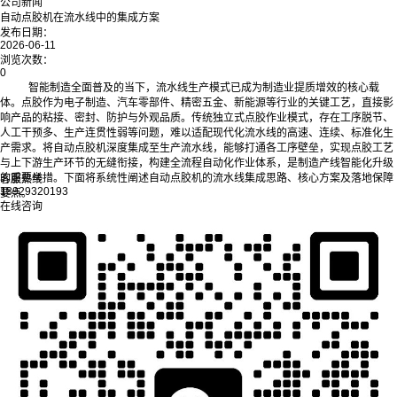
公司新闻
自动点胶机在流水线中的集成方案
发布日期：
2026-06-11
浏览次数：
0
智能制造全面普及的当下，流水线生产模式已成为制造业提质增效的核心载
体。点胶作为电子制造、汽车零部件、精密五金、新能源等行业的关键工艺，直接影
响产品的粘接、密封、防护与外观品质。传统独立式点胶作业模式，存在工序脱节、
人工干预多、生产连贯性弱等问题，难以适配现代化流水线的高速、连续、标准化生
产需求。将自动点胶机深度集成至生产流水线，能够打通各工序壁垒，实现点胶工艺
与上下游生产环节的无缝衔接，构建全流程自动化作业体系，是制造产线智能化升级
的重要举措。下面将系统性阐述自动点胶机的流水线集成思路、核心方案及落地保障
客服热线
18929320193
要点。
在线咨询