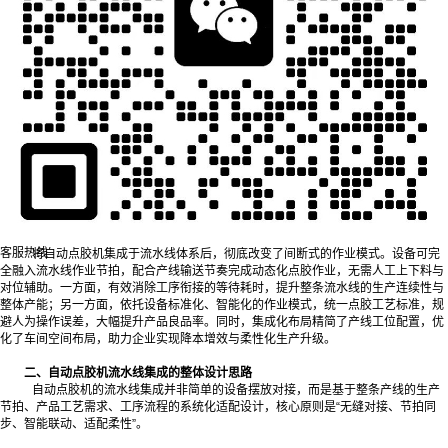
一、流水线集成自动点胶机的核心价值
传统点胶作业多为单机独立运作，需要人工转运物料、对位摆放、启停设备，
不仅打断了流水线的生产节奏，还容易因人工操作偏差出现点胶不均、位置偏移等品
质问题，同时增加了人力成本与物料损耗。
客服热线
将自动点胶机集成于流水线体系后，彻底改变了间断式的作业模式。设备可完
全融入流水线作业节拍，配合产线输送节奏完成动态化点胶作业，无需人工上下料与
对位辅助。一方面，有效消除工序衔接的等待耗时，提升整条流水线的生产连续性与
整体产能；另一方面，依托设备标准化、智能化的作业模式，统一点胶工艺标准，规
避人为操作误差，大幅提升产品良品率。同时，集成化布局精简了产线工位配置，优
化了车间空间布局，助力企业实现降本增效与柔性化生产升级。
二、自动点胶机流水线集成的整体设计思路
自动点胶机的流水线集成并非简单的设备摆放对接，而是基于整条产线的生产
节拍、产品工艺需求、工序流程的系统化适配设计，核心原则是“无缝对接、节拍同
步、智能联动、适配柔性”。