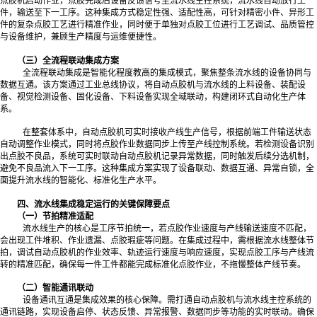
点胶机启动作业，点胶完成后设备反馈信号至流水线主控系统，流水线自动放行工
件，输送至下一工序。这种集成方式稳定性强、适配性高，可针对精密小件、异形工
件的复杂点胶工艺进行精准作业，同时便于单独对点胶工位进行工艺调试、品质管控
与设备维护，兼顾生产精度与运维便捷性。
（三）全流程联动集成方案
全流程联动集成是智能化程度教高的集成模式，聚焦整条流水线的设备协同与
数据互通。该方案通过工业总线协议，将自动点胶机与流水线的上料设备、装配设
备、视觉检测设备、固化设备、下料设备实现全域联动，构建闭环式自动化生产体
系。
在整套体系中，自动点胶机可实时接收产线生产信号，根据前端工件输送状态
自动调整作业模式，同时将点胶作业数据同步上传至产线控制系统。若检测设备识别
出点胶不良品，系统可实时联动自动点胶机记录异常数据，同时触发后续分选机制，
避免不良品流入下一工序。这种集成方案实现了设备联动、数据互通、异常自锁，全
面提升流水线的智能化、标准化生产水平。
四、流水线集成稳定运行的关键保障要点
（一）节拍精准适配
流水线生产的核心是工序节拍统一，若点胶作业速度与产线输送速度不匹配，
会出现工件堆积、作业遗漏、点胶瑕疵等问题。在集成过程中，需根据流水线整体节
拍，调试自动点胶机的作业效率、轨迹运行速度与响应速度，实现点胶工序与产线流
转的精准匹配，确保每一件工件都能完成标准化点胶作业，不拖慢整体产线节奏。
（二）智能通讯联动
设备通讯互通是集成效果的核心保障。需打通自动点胶机与流水线主控系统的
通讯链路，实现设备启停、状态反馈、异常报警、数据同步等功能的实时联动。确保