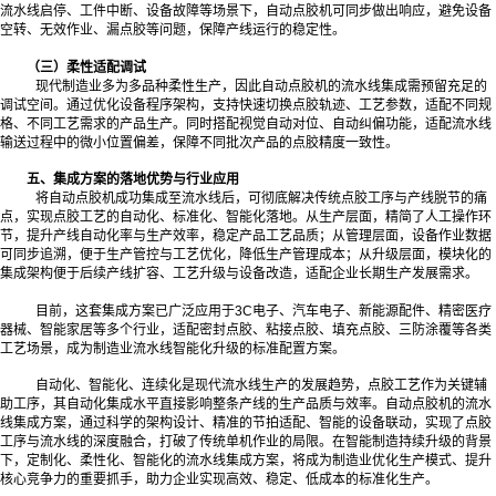
流水线启停、工件中断、设备故障等场景下，自动点胶机可同步做出响应，避免设备
空转、无效作业、漏点胶等问题，保障产线运行的稳定性。
（三）柔性适配调试
现代制造业多为多品种柔性生产，因此自动点胶机的流水线集成需预留充足的
调试空间。通过优化设备程序架构，支持快速切换点胶轨迹、工艺参数，适配不同规
格、不同工艺需求的产品生产。同时搭配视觉自动对位、自动纠偏功能，适配流水线
输送过程中的微小位置偏差，保障不同批次产品的点胶精度一致性。
五、集成方案的落地优势与行业应用
将自动点胶机成功集成至流水线后，可彻底解决传统点胶工序与产线脱节的痛
点，实现点胶工艺的自动化、标准化、智能化落地。从生产层面，精简了人工操作环
节，提升产线自动化率与生产效率，稳定产品工艺品质；从管理层面，设备作业数据
可同步追溯，便于生产管控与工艺优化，降低生产管理成本；从升级层面，模块化的
集成架构便于后续产线扩容、工艺升级与设备改造，适配企业长期生产发展需求。
目前，这套集成方案已广泛应用于3C电子、汽车电子、新能源配件、精密医疗
器械、智能家居等多个行业，适配密封点胶、粘接点胶、填充点胶、三防涂覆等各类
工艺场景，成为制造业流水线智能化升级的标准配置方案。
自动化、智能化、连续化是现代流水线生产的发展趋势，点胶工艺作为关键辅
助工序，其自动化集成水平直接影响整条产线的生产品质与效率。自动点胶机的流水
线集成方案，通过科学的架构设计、精准的节拍适配、智能的设备联动，实现了点胶
工序与流水线的深度融合，打破了传统单机作业的局限。在智能制造持续升级的背景
下，定制化、柔性化、智能化的流水线集成方案，将成为制造业优化生产模式、提升
核心竞争力的重要抓手，助力企业实现高效、稳定、低成本的标准化生产。