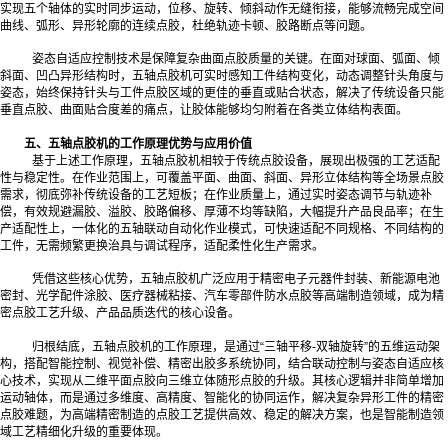
实现五个轴体的实时同步运动，位移、旋转、倾斜动作无缝衔接，能够流畅完成空间
曲线、弧形、异形轮廓的连续点胶，杜绝轨迹卡顿、胶路断点等问题。
姿态自适应控制技术是保障复杂曲面点胶质量的关键。在面对球面、弧面、倾
斜面、凹凸异形结构时，五轴点胶机可实时感知工件结构变化，动态调整针头角度与
姿态，始终保持针头与工件点胶区域的更佳的垂直或贴合状态，解决了传统设备只能
垂直点胶、曲面贴合度差的痛点，让胶体能够均匀附着在各类立体结构表面。
五、五轴点胶机的工作原理优势与应用价值
基于上述工作原理，五轴点胶机相较于传统点胶设备，展现出极强的工艺适配
性与稳定性。在作业范围上，可覆盖平面、曲面、斜面、异形立体结构等全场景点胶
需求，彻底弥补传统设备的工艺短板；在作业质量上，通过实时姿态调节与轨迹补
偿，有效规避漏胶、溢胶、胶路偏移、厚薄不均等缺陷，大幅提升产品良品率；在生
产适配性上，一体化的五轴联动自动化作业模式，可快速适配不同规格、不同结构的
工件，无需频繁更换治具与调试程序，适配柔性化生产需求。
凭借这些核心优势，五轴点胶机广泛应用于精密电子元器件封装、新能源电池
密封、光学配件涂胶、医疗器械粘接、汽车零部件防水点胶等高端制造领域，成为精
密点胶工艺升级、产品品质迭代的核心设备。
归根结底，五轴点胶机的工作原理，是通过“三轴平移-双轴旋转”的五维运动架
构，搭配智能控制、视觉补偿、精密出胶多系统协同，结合联动控制与姿态自适应核
心技术，实现从二维平面点胶向三维立体随形点胶的升级。其核心逻辑并非简单增加
运动轴体，而是通过多维度、高精度、智能化的协同运作，解决复杂异形工件的精密
点胶难题，为高端精密制造的点胶工艺提供高效、稳定的解决方案，也是智能制造领
域工艺精细化升级的重要体现。