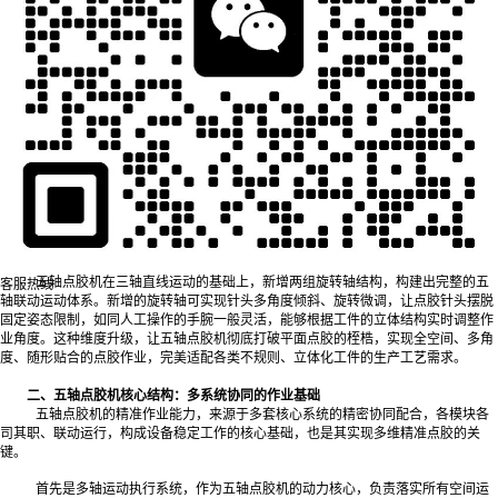
一、五轴点胶机的维度升级：突破传统点胶设备局限
想要理解五轴点胶机的工作原理，首先要厘清其与传统点胶设备的核心差异。
常规点胶设备依托三轴运动架构，仅能完成X、Y、Z三个方向的直线平移，点胶针头
姿态固定、角度无法调整，作业范围被局限在规则平面与简单立体空间内，无法适配
异形工件的随形点胶需求。
五轴点胶机在三轴直线运动的基础上，新增两组旋转轴结构，构建出完整的五
客服热线
轴联动运动体系。新增的旋转轴可实现针头多角度倾斜、旋转微调，让点胶针头摆脱
固定姿态限制，如同人工操作的手腕一般灵活，能够根据工件的立体结构实时调整作
业角度。这种维度升级，让五轴点胶机彻底打破平面点胶的桎梏，实现全空间、多角
度、随形贴合的点胶作业，完美适配各类不规则、立体化工件的生产工艺需求。
二、五轴点胶机核心结构：多系统协同的作业基础
五轴点胶机的精准作业能力，来源于多套核心系统的精密协同配合，各模块各
司其职、联动运行，构成设备稳定工作的核心基础，也是其实现多维精准点胶的关
键。
首先是多轴运动执行系统，作为五轴点胶机的动力核心，负责落实所有空间运