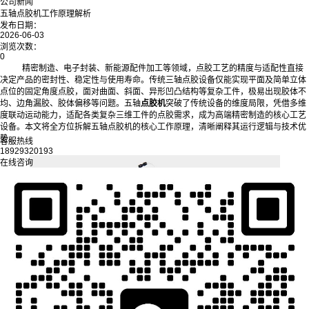
公司新闻
五轴点胶机工作原理解析
发布日期：
2026-06-03
浏览次数：
0
精密制造、电子封装、新能源配件加工等领域，点胶工艺的精度与适配性直接
决定产品的密封性、稳定性与使用寿命。传统三轴点胶设备仅能实现平面及简单立体
点位的固定角度点胶，面对曲面、斜面、异形凹凸结构等复杂工件，极易出现胶体不
均、边角漏胶、胶体偏移等问题。五轴
点胶机
突破了传统设备的维度局限，凭借多维
度联动运动能力，适配各类复杂三维工件的点胶需求，成为高端精密制造的核心工艺
设备。本文将全方位拆解五轴点胶机的核心工作原理，清晰阐释其运行逻辑与技术优
势。
客服热线
18929320193
在线咨询