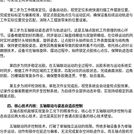
迹，可实现空间多角度连续点胶。
第二步为工件精准定位。设备启动后，视觉定位系统快速扫描工件摆放位置，
完成坐标标定与偏差校准，锁定点胶起始点位与运动区间，确保设备后续运动轨迹与
工件实际位置完全匹配，消除人工摆放带来的位置误差。
第三步为五轴联动姿态调节与轨迹运行。这是五轴点胶机工作原理的核心环
节。设备根据规划好的路径，同步驱动三轴直线模组与双旋转模组，在位移运动的同
时实时调整针头倾斜角度、旋转姿态，让点胶针头始终贴合工件表面弧度与结构角
度，保持更优施胶姿态，避免因角度偏差导致的胶体附着不均问题。依托核心的针尖
跟随技术，设备可在轴体旋转、摆动过程中，始终锁定点胶核心点位，保障轨迹连续
性。
第四步为同步稳定出胶。在五轴联动运动的全过程中，出胶系统与运动系统实
时同步，根据工件不同区域的工艺需求，匹配对应的出胶状态，完成曲面涂胶、边角
封胶、凹槽填胶等复杂作业，确保整条胶路连贯、平整、贴合度高。
第五步为闭环检测校准。单批次作业完成后，视觉系统会自动复检点胶效果，
记录作业偏差数据并同步至控制系统，为后续作业提供动态补偿，实现持续稳定的高
精度点胶。
四、核心技术内核：五轴联动与姿态自适应控制
五轴点胶机能够实现复杂工况下的精准作业，核心在于五轴联动同步控制与姿
态自适应两大核心技术，这也是其区别于普通点胶设备的核心技术壁垒。
五轴联动同步控制技术，打破了单轴独立运动的局限。传统多轴设备多为单轴
分步运动，动作衔接存在延迟与偏差，无法完成复杂空间轨迹作业。而五轴点胶机可