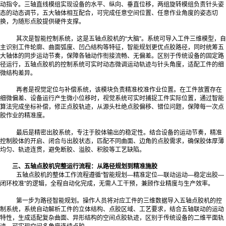
动指令。三轴直线模组实现设备的水平、纵向、垂直位移，两组旋转模组负责针头姿
态的动态调节，五大轴体相互配合，可完成任意空间位置、任意作业角度的姿态切
换，为随形点胶提供硬件支撑。
其次是智能控制系统，这是五轴点胶机的“大脑”。系统可导入工件三维模型，自
主识别工件轮廓、曲面弧度、凹凸结构等特征，智能规划更优点胶路径，同时统筹五
大轴体的同步运动节奏，保障各轴动作衔接流畅、无偏差。区别于传统设备的固定路
径运行，五轴点胶机的控制系统可实时动态微调运动轨迹与针头角度，适配工件的细
微结构差异。
再者是视觉定位与补偿系统，该模块负责精准校准作业位置。在工件放置存在
细微偏差、设备运行产生微小位移时，视觉系统可实时捕捉工件实际位置，通过智能
算法完成坐标补偿，修正点胶轨迹，从源头杜绝点胶偏移、错位问题，保障每一次点
胶作业的精准度。
最后是精密出胶系统，专注于胶体输出的稳定性。结合设备的运动节奏，精准
控制胶体的开启、闭合与出胶状态，匹配不同曲面、边角的点胶需求，确保胶体厚薄
均匀、轨迹连贯，避免断胶、溢胶、积胶等工艺缺陷。
三、五轴点胶机完整运行流程：从路径规划到精准施胶
五轴点胶机的整体工作流程遵循“智能规划—精准定位—联动运动—稳定出胶—
闭环校准”的逻辑，全程自动化完成，无需人工干预，兼顾作业精度与生产效率。
第一步为路径智能规划。操作人员将对应工件的三维数据导入五轴点胶机的控
制系统，系统自动解析工件的立体结构、点胶区域、工艺要求，结合五轴联动的运动
特性，生成适配复杂曲面、异形结构的空间点胶轨迹，区别于传统设备的二维平面轨