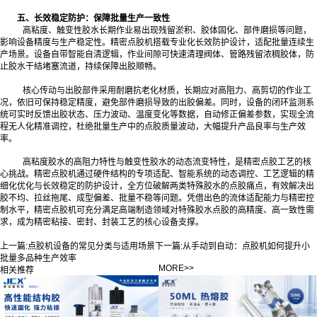
五、长效稳定防护：保障批量生产一致性
高粘度、触变性胶水长期作业易出现残留淤积、胶体固化、部件磨损等问题，
影响设备精度与生产稳定性。精密点胶机搭载专业化长效防护设计，适配批量连续生
产场景。设备自带智能自清逻辑，作业间隙可快速清理阀体、管路残留浓稠胶体，防
止胶水干结堵塞流道，持续保障出胶顺畅。
核心传动与出胶部件采用耐磨抗老化材质，长期应对高阻力、高剪切的作业工
况，依旧可保持稳定精度，避免部件磨损导致的出胶偏差。同时，设备的闭环监测系
统可实时反馈出胶状态、压力波动、温度变化等数据，自动修正偏差参数，实现全流
程无人化精准调控，杜绝批量生产中的点胶质量波动，大幅提升产品良率与生产效
率。
高粘度胶水的高阻力特性与触变性胶水的动态流变特性，是精密点胶工艺的核
心挑战。精密点胶机通过硬件结构的专项适配、智能系统的动态调控、工艺逻辑的精
细化优化与长效稳定的防护设计，全方位破解两类特殊胶水的点胶痛点，有效解决出
胶不均、拉丝拖尾、成型偏差、批量不稳等问题。凭借出色的流体适配能力与精密控
制水平，精密点胶机可充分满足高端制造领域对特殊胶水点胶的高精度、高一致性需
求，成为精密粘接、密封、封装工艺的核心设备支撑。
上一篇:
点胶机设备的常见分类与适用场景
下一篇:
从手动到自动：点胶机如何提升小
批量多品种生产效率
MORE>>
相关推荐