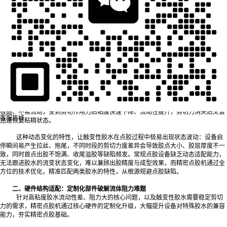
一、洞悉核心痛点：高粘度与触变性胶水的点胶难点
高粘度胶水多为膏状、浓稠态，内部胶体致密、流动阻力极大，传统点胶设备
难以实现稳定供胶，容易出现出胶断续、胶量不足、胶体堆积等问题，无法满足微小
胶点、细线条涂覆的精密要求。而触变性胶水的流体特性更为特殊，静止状态下粘度
极高、不易流动，受到剪切作用力后粘度快速下降、流动性提升，剪切力消失后又会
客服热线
迅速恢复粘稠状态。
这种动态变化的特性，让触变性胶水在点胶过程中极易出现状态波动：设备启
停瞬间易产生拉丝、拖尾，不同时段的剪切力度差异会导致胶点大小、胶层厚度不一
致，同时首点出胶不饱满、收尾溢胶等缺陷频发。常规点胶设备缺乏动态适配能力，
无法跟进胶水的流变状态变化，难以兼顾出胶精度与成型效果，而精密点胶机通过全
方位的技术优化，精准匹配两类胶水的特性，从根源规避点胶缺陷。
二、硬件结构适配：定制化部件破解流体阻力难题
针对高粘度胶水流动性差、阻力大的核心问题，以及触变性胶水需要稳定剪切
力的需求，精密点胶机通过核心硬件的定制化升级，大幅提升设备对特殊胶水的兼容
能力，夯实精密点胶基础。