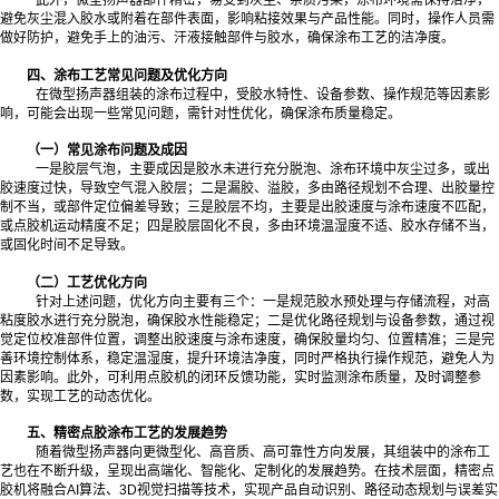
此外，微型扬声器部件精密，易受到灰尘、杂质污染，涂布环境需保持洁净，
避免灰尘混入胶水或附着在部件表面，影响粘接效果与产品性能。同时，操作人员需
做好防护，避免手上的油污、汗液接触部件与胶水，确保涂布工艺的洁净度。
四、涂布工艺常见问题及优化方向
在微型扬声器组装的涂布过程中，受胶水特性、设备参数、操作规范等因素影
响，可能会出现一些常见问题，需针对性优化，确保涂布质量稳定。
（一）常见涂布问题及成因
一是胶层气泡，主要成因是胶水未进行充分脱泡、涂布环境中灰尘过多，或出
胶速度过快，导致空气混入胶层；二是漏胶、溢胶，多由路径规划不合理、出胶量控
制不当，或部件定位偏差导致；三是胶层不均，主要是出胶速度与涂布速度不匹配，
或点胶机运动精度不足；四是胶层固化不良，多由环境温湿度不适、胶水存储不当，
或固化时间不足导致。
（二）工艺优化方向
针对上述问题，优化方向主要有三个：一是规范胶水预处理与存储流程，对高
粘度胶水进行充分脱泡，确保胶水性能稳定；二是优化路径规划与设备参数，通过视
觉定位校准部件位置，调整出胶速度与涂布速度，确保胶量均匀、位置精准；三是完
善环境控制体系，稳定温湿度，提升环境洁净度，同时严格执行操作规范，避免人为
因素影响。此外，可利用点胶机的闭环反馈功能，实时监测涂布质量，及时调整参
数，实现工艺的动态优化。
五、精密点胶涂布工艺的发展趋势
随着微型扬声器向更微型化、高音质、高可靠性方向发展，其组装中的涂布工
艺也在不断升级，呈现出高端化、智能化、定制化的发展趋势。在技术层面，精密点
胶机将融合AI算法、3D视觉扫描等技术，实现产品自动识别、路径动态规划与误差实