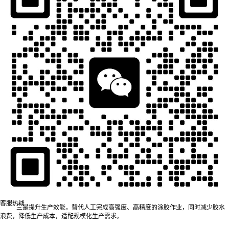
一、精密点胶机在微型扬声器组装中的核心价值
微型扬声器结构紧凑，内部包含振膜、音圈、磁钢、盆架等多个精密部件，各
部件的连接、密封与固定均需依赖涂胶工艺，且涂胶质量直接关联产品核心性能。传
统人工涂胶易出现胶量不均、漏胶溢胶、定位偏差等问题，不仅会导致振膜振动失
衡、音质失真，还可能因部件粘接不牢引发使用中松动、脱落，同时存在材料浪费严
重、生产效率低下、产品一致性差等痛点。
精密点胶机的应用，从根本上解决了传统涂胶工艺的弊端，其核心价值体现在
三个方面：
一是实现精准涂覆，可精准控制胶水的涂布位置、形态与覆盖范围，适配微型
扬声器微小间隙、复杂结构的涂胶需求；
二是保障工艺一致性，通过程序化控制，确保每一件产品的涂胶质量统一，大
幅提升产品合格率；
客服热线
三是提升生产效能，替代人工完成高强度、高精度的涂胶作业，同时减少胶水
浪费，降低生产成本，适配规模化生产需求。