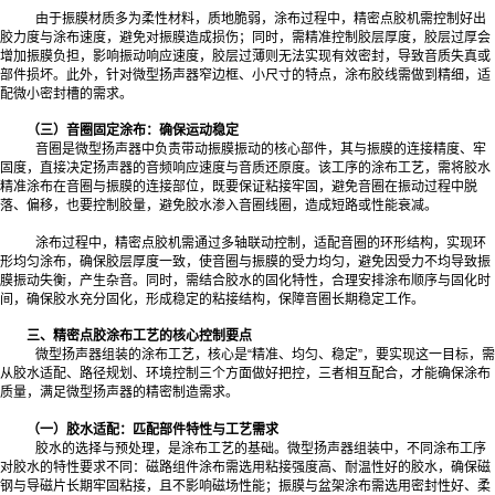
由于振膜材质多为柔性材料，质地脆弱，涂布过程中，精密点胶机需控制好出
胶力度与涂布速度，避免对振膜造成损伤；同时，需精准控制胶层厚度，胶层过厚会
增加振膜负担，影响振动响应速度，胶层过薄则无法实现有效密封，导致音质失真或
部件损坏。此外，针对微型扬声器窄边框、小尺寸的特点，涂布胶线需做到精细，适
配微小密封槽的需求。
（三）音圈固定涂布：确保运动稳定
音圈是微型扬声器中负责带动振膜振动的核心部件，其与振膜的连接精度、牢
固度，直接决定扬声器的音频响应速度与音质还原度。该工序的涂布工艺，需将胶水
精准涂布在音圈与振膜的连接部位，既要保证粘接牢固，避免音圈在振动过程中脱
落、偏移，也要控制胶量，避免胶水渗入音圈线圈，造成短路或性能衰减。
涂布过程中，精密点胶机需通过多轴联动控制，适配音圈的环形结构，实现环
形均匀涂布，确保胶层厚度一致，使音圈与振膜的受力均匀，避免因受力不均导致振
膜振动失衡，产生杂音。同时，需结合胶水的固化特性，合理安排涂布顺序与固化时
间，确保胶水充分固化，形成稳定的粘接结构，保障音圈长期稳定工作。
三、精密点胶涂布工艺的核心控制要点
微型扬声器组装的涂布工艺，核心是“精准、均匀、稳定”，要实现这一目标，需
从胶水适配、路径规划、环境控制三个方面做好把控，三者相互配合，才能确保涂布
质量，满足微型扬声器的精密制造需求。
（一）胶水适配：匹配部件特性与工艺需求
胶水的选择与预处理，是涂布工艺的基础。微型扬声器组装中，不同涂布工序
对胶水的特性要求不同：磁路组件涂布需选用粘接强度高、耐温性好的胶水，确保磁
钢与导磁片长期牢固粘接，且不影响磁场性能；振膜与盆架涂布需选用密封性好、柔