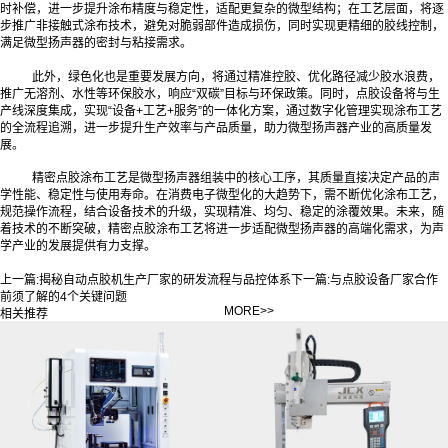
时补偿，进一步提升涂布精度与稳定性，适配更复杂的微型结构；在工艺层面，将逐
步推广非接触式涂布技术，避免对脆弱部件造成损伤，同时实现更精细的胶线控制，
满足微型扬声器的密封与粘接需求。
此外，绿色化也是重要发展方向，将通过精准控胶、优化路径减少胶水浪费，
推广无溶剂、水性等环保胶水，响应“双碳”目标与环保政策。同时，点胶设备将与生
产线深度集成，实现“设备+工艺+服务”的一体化方案，通过数字化管理实现涂布工艺
的全流程追溯，进一步提升生产效率与产品质量，助力微型扬声器产业的高质量发
展。
精密点胶涂布工艺是微型扬声器组装中的核心工序，其质量直接决定产品的声
学性能、稳定性与使用寿命。在消费电子微型化的大趋势下，需不断优化涂布工艺，
规范操作流程，结合设备技术的升级，实现精准、均匀、稳定的涂覆效果。未来，随
着技术的不断突破，精密点胶涂布工艺将进一步适配微型扬声器的高端化需求，为声
学产业的发展提供有力支撑。
上一篇:
揭秘自动点胶机生产厂家的研发流程与品控体系
下一篇:
与点胶设备厂家合作
前须了解的4个关键问题
MORE>>
相关推荐