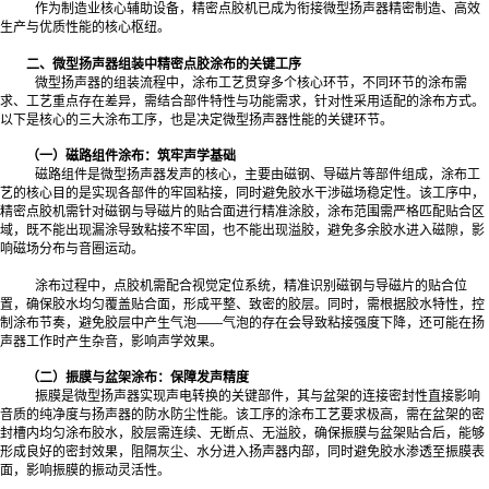
作为制造业核心辅助设备，精密点胶机已成为衔接微型扬声器精密制造、高效
生产与优质性能的核心枢纽。
二、微型扬声器组装中精密点胶涂布的关键工序
微型扬声器的组装流程中，涂布工艺贯穿多个核心环节，不同环节的涂布需
求、工艺重点存在差异，需结合部件特性与功能需求，针对性采用适配的涂布方式。
以下是核心的三大涂布工序，也是决定微型扬声器性能的关键环节。
（一）磁路组件涂布：筑牢声学基础
磁路组件是微型扬声器发声的核心，主要由磁钢、导磁片等部件组成，涂布工
艺的核心目的是实现各部件的牢固粘接，同时避免胶水干涉磁场稳定性。该工序中，
精密点胶机需针对磁钢与导磁片的贴合面进行精准涂胶，涂布范围需严格匹配贴合区
域，既不能出现漏涂导致粘接不牢固，也不能出现溢胶，避免多余胶水进入磁隙，影
响磁场分布与音圈运动。
涂布过程中，点胶机需配合视觉定位系统，精准识别磁钢与导磁片的贴合位
置，确保胶水均匀覆盖贴合面，形成平整、致密的胶层。同时，需根据胶水特性，控
制涂布节奏，避免胶层中产生气泡——气泡的存在会导致粘接强度下降，还可能在扬
声器工作时产生杂音，影响声学效果。
（二）振膜与盆架涂布：保障发声精度
振膜是微型扬声器实现声电转换的关键部件，其与盆架的连接密封性直接影响
音质的纯净度与扬声器的防水防尘性能。该工序的涂布工艺要求极高，需在盆架的密
封槽内均匀涂布胶水，胶层需连续、无断点、无溢胶，确保振膜与盆架贴合后，能够
形成良好的密封效果，阻隔灰尘、水分进入扬声器内部，同时避免胶水渗透至振膜表
面，影响振膜的振动灵活性。