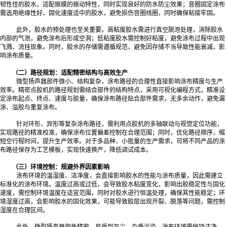
韧性佳的胶水，适配振膜的振动特性，同时实现良好的防水防尘效果；音圈固定涂布
需选用绝缘性好、固化速度适中的胶水，避免损伤音圈线圈，同时确保粘接牢固。
此外，胶水的预处理也至关重要。高粘度胶水需进行真空脱泡处理，消除胶水
内部的气泡，避免涂布后形成空洞；低粘度胶水需控制好粘度，避免涂布过程中出现
飞溅、流挂现象。同时，胶水的存储需遵循规范，避免因存储不当导致性能衰减，影
响涂布质量。
（二）路径规划：适配精密结构与高效生产
微型扬声器部件微小、结构复杂，涂布路径的合理性直接影响涂布精度与生产
效率。精密点胶机的路径规划需结合部件的结构特点，采用可视化编程方式，精准设
定涂布起点、终点、速度与胶量，确保涂布路径贴合部件需求，无多余动作，避免漏
涂、溢胶与重复涂布。
针对环形、异形等复杂涂布路径，需利用点胶机的多轴联动与视觉定位功能，
实现路径的精准校准，确保涂布位置偏差控制在合理范围；同时，优化路径顺序，缩
短空行程时间，提升生产效率。对于多品种、小批量的生产需求，可将不同产品的涂
布路径保存为工艺模板，实现快速换产，降低调试成本。
（三）环境控制：规避外界因素影响
涂布环境的温湿度、洁净度，会直接影响胶水的性能与涂布质量，因此需建立
标准化的涂布环境。温度过高或过低，会导致胶水粘度变化，影响出胶稳定性与固化
速度，需控制环境温度在适宜范围，同时对胶水进行恒温处理，确保其性能稳定；环
境湿度过高，会影响胶水的固化效果，可能导致胶层出现开裂、脱落等问题，需控制
湿度在合理区间。