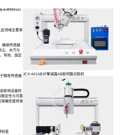
100次/分，
等多种材料的
在此领域主要承
障，确保传感器
粉尘、水汽与
水、导热、固定
JCX-441ABSF聚诚鑫AB胶伺服点胶机
于精密传感器
染影响设备检
的稳定性与可靠
的准确性提供保
特别是