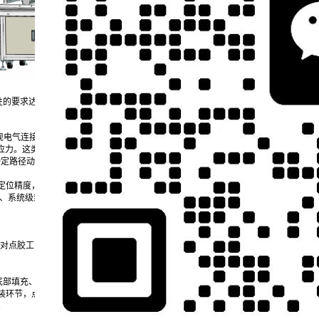
性的要求达到纳升级别，点胶机在此领域承担着互联加固、散热防护、绝缘密封等关键
基板实现电气连接，而焊球极易受热胀冷缩、机械冲击影响发生断裂。此时，自动点胶机需
散应力。这类点胶机搭载高响应压电喷射阀与实时压力闭环系统，可实现±1%以内的点
等特定路径动态填充，避免气泡与空洞产生。
米的定位精度，可完成12英寸晶圆表面的芯片粘接、底部填充等工艺，部分设备还集成U
、系统级封装（SiP）等高密度集成工艺中，点胶机的精准控胶能力更是保障芯片信
，对点胶工艺的精准度、速度与兼容性提出了多重挑战。点胶机在此领域广泛应用于主
填充、电源管理芯片（PMIC）封装、FPC柔性电路板补强等工艺，通过0.01毫米
装环节，点胶机精准施加光学胶实现显示屏与触控模组的粘接，既要保证粘接牢固度
。