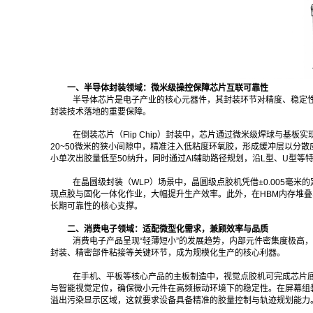
一、半导体封装领域：微米级操控保障芯片互联可靠性
半导体芯片是电子产业的核心元器件，其封装环节对精度、稳定
封装技术落地的重要保障。
在倒装芯片（Flip Chip）封装中，芯片通过微米级焊球与
20~50微米的狭小间隙中，精准注入低粘度环氧胶，形成缓冲层以分
小单次出胶量低至50纳升，同时通过AI辅助路径规划，沿L型、U型
在晶圆级封装（WLP）场景中，晶圆级点胶机凭借±0.005毫
现点胶与固化一体化作业，大幅提升生产效率。此外，在HBM内存堆叠
长期可靠性的核心支撑。
二、消费电子领域：适配微型化需求，兼顾效率与品质
消费电子产品呈现“轻薄短小”的发展趋势，内部元件密集度极高
封装、精密部件粘接等关键环节，成为规模化生产的核心利器。
在手机、平板等核心产品的主板制造中，视觉点胶机可完成芯片底部
与智能视觉定位，确保微小元件在高频振动环境下的稳定性。在屏幕组
溢出污染显示区域，这就要求设备具备精准的胶量控制与轨迹规划能力