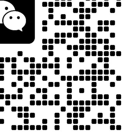
JCX-PUR331聚诚鑫热熔胶点胶机
使命，是先进
在芯片与基板仅
胶重复精度，最
V固化模块，实
号传输稳定性与
板组装、屏幕
JCX-UV5311 聚诚鑫双工位UV胶点胶固化一体机
级的超细点胶
，又需避免胶液