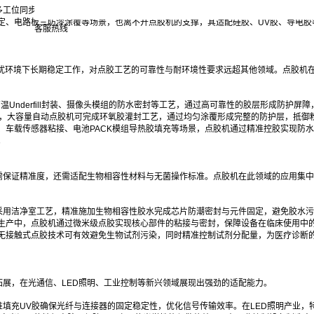
工位同步作业，可同时完成扬声器密封、电池固定、传感器粘接等工序，动作频率超过
定、电路板三防漆涂覆等场景，也离不开点胶机的支撑，其适配硅胶、UV胶、导电胶
客服热线
磁干扰环境下长期稳定工作，对点胶工艺的可靠性与耐环境性要求远超其他领域。点胶机
Underfill封装、摄像头模组的防水密封等工艺，通过高可靠性的胶层形成防护屏
中，大容量自动点胶机可完成环氧胶灌封工艺，通过均匀涂覆形成完整的防护层，抵御
、车载传感器粘接、电池PACK模组导热胶填充等场景，点胶机通过精准控胶实现防
。
需保证精准度，还需适配生物相容性材料与无菌操作标准。点胶机在此领域的应用集中
采用洁净室工艺，精准施加生物相容性胶水完成芯片防潮密封与元件固定，避免胶水污
生产中，点胶机通过微米级点胶实现核心部件的粘接与密封，保障设备在临床使用中
无接触式点胶技术可有效避免生物试剂污染，同时精准控制试剂分配量，为医疗诊断
展，在光通信、LED照明、工业控制等新兴领域展现出强劲的适配能力。
填充UV胶确保光纤与连接器的固定稳定性，优化信号传输效率。在LED照明产业，