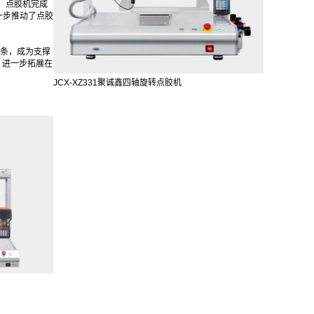
中，点胶机完成
一步推动了点胶
条，成为支撑
，进一步拓展在
JCX-XZ331聚诚鑫四轴旋转点胶机