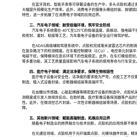
在蓝牙耳机、智能手表等可穿戴设备的生产中，多头点胶机通过多
大幅提升规模化生产效率。此外，消费电子的摄像头模组封装、按键固
特性，进一步拓展了在消费电子领域的应用边界。
三、汽车电子领域：耐受极端环境，筑牢安全防线
汽车电子系统需在-40℃至125℃的极端温度、高振动、强电
担密封、灌封、粘接等工艺，为车载电子设备的安全运行保驾护航。
在ADAS高级辅助驾驶系统中，点胶机完成毫米波雷达芯片的耐高温
在复杂路况下的检测精度。在车载控制模块（ECU）、电控单元封装
电磁干扰，保障模块在恶劣环境下的性能稳定。此外，在车灯模组密封
等多重功能，其工艺质量直接影响汽车电子系统的使用寿命与行车安全
四、医疗电子领域：满足洁净要求，保障生物相容性
医疗电子设备对安全性、洁净度的要求极为严苛，点胶工艺不仅
制造、植入式设备封装、诊断器械组装等高端环节。
在血糖仪传感器、心脏起搏器等精密医疗设备的制造中，点胶机
测精度或引发人体排异反应。在助听器、医疗影像设备探测器等产品的
性。此外，在微流控芯片封装、一次性诊断器械组装等场景，点胶机的
障。
五、其他新兴领域：赋能高端制造，拓展应用边界
随着电子制造业的跨界融合与技术创新，点胶机的应用场景不断拓
在光通信领域，点胶机用于光纤端面点胶、光模块器件封装，精准