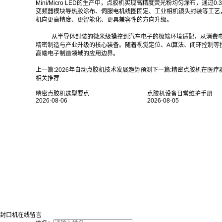
Mini/Micro LED的生产中，点胶机实现高精度荧光粉均匀涂布，
变频器模块导热胶涂布、伺服电机线圈固定、工业相机镜头封装等工艺
机向更高精度、更智能化、更具兼容性的方向升级。
从半导体封装的微米级操控到汽车电子的极端环境适配，从消费
精密制造与产业升级的核心装备。随着视觉定位、AI算法、闭环控制
高端电子制造领域的应用边界。
上一篇:
2026年自动点胶机技术发展趋势预测
下一篇:
精密点胶机在医疗
相关推荐
精密点胶机选型要点
点胶机设备日常维护手册
2026-08-06
2026-08-05
封口机在线留言