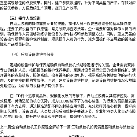
直至实现
最
佳的点胶效果。同时，建立参数数据库，针对不同类型的产品，存储对应
的最优参数，方便后续生产调用，提升生产效率。
（三）操作人员培训
自动点胶机的操作需要专业的技能，操作人员不仅要熟悉设备的基本操作流
程，还要了解设备的工作原理、常见故障排查方法等。企业需要加强对操作人员的培
训，确保操作人员能够熟练掌握设备的操作技巧和参数调整方法。同时，建立完善的
设备操作规程和维护保养制度，规范操作人员的行为，减少因操作不当导致的设备故
障和产品质量问题。
（四）后期设备维护与保养
定期的设备维护与保养是确保自动点胶机长期稳定运行的关键。企业需要安排
专业的维护人员，按照设备的维护保养手册，定期对设备进行全面的检查和维护。清
理设备的点胶针头、胶路系统，检查设备的驱动机构、视觉系统等关键部件的运行状
态，及时更换磨损的零部件。同时，建立设备维护档案，记录设备的维护情况和故障
处理过程，为后续的设备维护提供参考。
在LED行业追求高品质、规模化发展的背景下，自动点胶机以其精准控制、高
效稳定、灵活适配的核心优势，成为LED封装环节的核心装备，为行业的高质量发展
提供了有力支撑。通过精准适配不同的封装应用场景，充分发挥其核心优势，做好前
期工艺适配、设备调试、人员培训和后期维护等关键环节，企业能够更大化自动点胶
机的应用价值，提升产品质量和生产效率，增强核心竞争力。
上一篇:
全自动点胶机工作原理全解析
下一篇:
三轴点胶机如何满足基础点胶与涂胶需
求
MORE>>