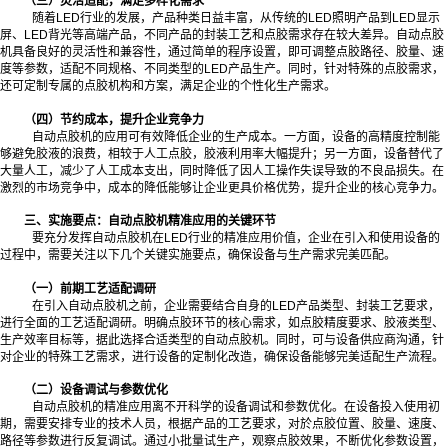
（三）灵活适配，满足多样化需求
随着LED行业的发展，产品种类日益丰富，从传统的LED照明产品到LED显示
屏、LED背光等高端产品，不同产品的封装工艺和点胶需求存在较大差异。自动点胶
机具备良好的灵活性和兼容性，通过简单的程序设置，即可调整点胶路径、胶量、速
度等参数，适配不同规格、不同类型的LED产品生产。同时，针对特殊的点胶需求，
还可定制专属的点胶机构和方案，满足企业的个性化生产需求。
（四）节约成本，提升企业竞争力
自动点胶机的应用可有效降低企业的生产成本。一方面，设备的高精度控制能
够避免胶液的浪费，相较于人工点胶，胶液利用率大幅提升；另一方面，设备替代了
大量人工，减少了人工成本支出，同时降低了因人工操作失误导致的不良品损失。在
激烈的市场竞争中，成本的降低能够让企业更具价格优势，提升企业的核心竞争力。
三、实施要点：自动点胶机精准应用的关键环节
要充分发挥自动点胶机在LED行业的精准应用价值，企业在引入和使用设备的
过程中，需要关注以下几个关键实施要点，确保设备与生产需求完美匹配。
（一）前期工艺适配调研
在引入自动点胶机之前，企业需要结合自身的LED产品类型、封装工艺要求，
进行全面的工艺适配调研。明确点胶环节的核心需求，如点胶精度要求、胶液类型、
生产效率目标等，据此选择合适类型的自动点胶机。同时，可与设备供应商沟通，针
对企业的特殊工艺需求，进行设备的定制化改造，确保设备能够完美适配生产流程。
（二）设备调试与参数优化
自动点胶机的精准应用离不开科学的设备调试和参数优化。在设备投入使用初
期，需要安排专业的技术人员，根据产品的工艺要求，对於点胶位置、胶量、速度、
路径等参数进行反复调试。通过小批量试生产，观察点胶效果，不断优化参数设置，