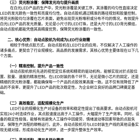
（三）荧光粉涂覆：保障发光均匀提升画质
在白光LED产品的生产中，荧光粉涂覆是关键工序，其涂覆的均匀性直接决定
LED的发光颜色一致性和亮度均匀性。自动点胶机通过精准的路径规划和胶量控制，
将荧光粉胶均匀涂覆在芯片表面，避免出现荧光粉堆积或分布不均的情况，有效提升
白光LED产品的发光质量。无论是小尺寸的LED灯珠，还是大尺寸的LED背光模组，
自动点胶机都能凭借其高精度优势，保障荧光粉涂覆的一致性。
二、核心优势：自动点胶机为何成为LED行业刚需
相较于传统点胶方式，自动点胶机在LED行业的应用，不仅解决了人工操作的
诸多痛点，更契合了行业规模化、高品质的发展需求，其核心优势主要体现在以下几
个方面。
（一）精准控制，提升产品一致性
自动点胶机依托先进的视觉定位系统和精密的驱动机构，能够实现对於点胶位
置、胶量、速度的精准控制。在LED封装的各个环节，无论是微小芯片的固定，还是
精细的荧光粉涂覆，都能确保每一个产品的点胶效果高度一致。这不仅有效降低了产
品的不良率，更提升了LED产品的批次稳定性，为企业树立良好的品牌口碑奠定基
础。
（二）高效稳定，适配规模化生产
LED行业的规模化生产对设备的效率和稳定性提出了极高要求。自动点胶机可
实现24小时连续作业，其点胶速度远高于人工操作，大幅提升了生产效率。同时，设
备的稳定性极强，能够有效避免人工操作中因疲劳、情绪波动等因素导致的点胶失
误，保障生产流程的顺畅运行。此外，自动点胶机可与LED封装生产线的其他设备实
现无缝对接，形成自动化生产闭环，进一步提升整体生产效率。