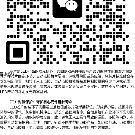
一、精准适配：自动点胶机在LED封装的核心应用场景
LED封装流程涵盖芯片固定、导线焊接、封装保护等多个关键步骤，自动点胶
机的应用贯穿其中，针对不同环节的工艺需求提供定制化的点胶解决方案，确保每一
个工序的精准落地。
（一）芯片固定：筑牢LED发光核心基础
芯片是LED产品的发光核心，其固定效果直接影响产品的散热性能和发光稳定
客服热线
性。在芯片固定环节，自动点胶机主要用于涂抹导热胶或绝缘胶，将芯片精准贴合在
支架指定位置。相较于人工点胶，自动点胶机能够精准控制胶量的多少与涂抹范围，
避免出现胶量过多溢出污染芯片，或胶量不足导致贴合不牢固、散热不良的问题，为
LED产品的稳定发光筑牢基础。
（二）封装保护：守护核心元件延长寿命
LED芯片封装环节需要通过点胶覆盖芯片及焊接部位，形成保护层，抵御外界
环境中的湿气、灰尘和机械冲击，延长产品使用寿命。自动点胶机在此环节可实现胶
液的均匀覆盖，确保保护层厚度一致，避免因人工操作导致的漏胶、多胶等问题，有
效提升封装保护的可靠性。同时，针对不同类型的LED产品，如LED灯珠、LED模组
等，自动点胶机可灵活调整点胶路径和方式，适配多样化的封装需求。