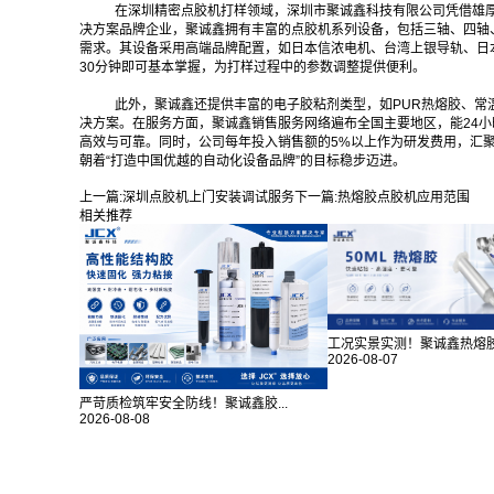
在深圳精密点胶机打样领域，深圳市聚诚鑫科技有限公司凭借雄
决方案品牌企业，聚诚鑫拥有丰富的点胶机系列设备，包括三轴、四轴
需求。其设备采用高端品牌配置，如日本信浓电机、台湾上银导轨、日
30分钟即可基本掌握，为打样过程中的参数调整提供便利。
此外，聚诚鑫还提供丰富的电子胶粘剂类型，如PUR热熔胶、常
决方案。在服务方面，聚诚鑫销售服务网络遍布全国主要地区，能24
高效与可靠。同时，公司每年投入销售额的5%以上作为研发费用，汇
朝着“打造中国优越的自动化设备品牌”的目标稳步迈进。
上一篇:
深圳点胶机上门安装调试服务
下一篇:
热熔胶点胶机应用范围
相关推荐
工况实景实测！聚诚鑫热熔胶对
2026-08-07
严苛质检筑牢安全防线！聚诚鑫胶...
2026-08-08