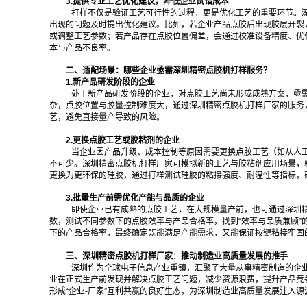
3.提供专业工艺优化建议，降低企业试错成本
打样不仅是验证工艺可行性的过程，更是优化工艺的重要环节。
出现的问题及时提出优化建议。比如，若企业产品点胶后出现胶层开裂
或调整工艺参数；若产品存在点胶位置偏差，会通过校准设备精度、优
本与产品不良率。
二、适配场景：哪些企业亟需深圳精密点胶机打样服务？
1.新产品研发阶段的企业
处于新产品研发阶段的企业，对点胶工艺尚未形成成熟方案，亟
杂，点胶位置与胶量控制难度大，通过深圳精密点胶机打样厂家的服务
艺，避免直接量产导致的风险。
2.更换点胶工艺或胶粘剂的企业
当企业因产品升级、成本控制等原因需要更换点胶工艺（如从人
不可少。深圳精密点胶机打样厂家可模拟新的工艺与胶粘剂应用场景，
更换为更环保的硅胶，通过打样测试硅胶的粘接强度、耐温性等指标，
3.批量生产前需优化产能与品质的企业
即使企业已有成熟的点胶工艺，在大规模量产前，也可通过深圳
数，测试不同参数下的点胶效率与产品合格率，找到“效率与品质兼顾
下的产品合格率，最终确定既能满足产能需求，又能保证按键粘接牢固
三、深圳精密点胶机打样厂家：推动制造业高质量发展的推手
深圳作为全球电子信息产业重镇，汇聚了大量从事精密制造的企
业在正式生产前发现并解决点胶工艺问题，减少资源浪费，提升产品竞
形成“企业-厂家”互利共赢的良好生态，为深圳制造业高质量发展注入