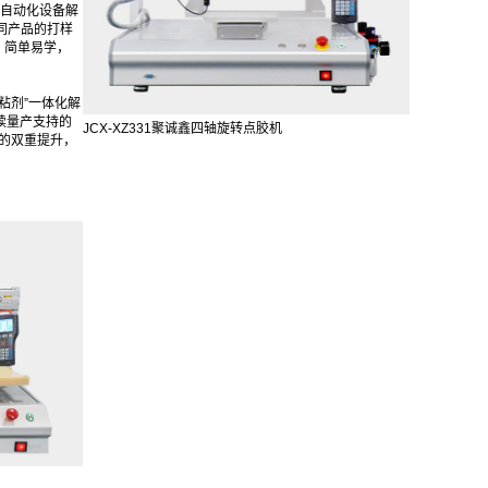
自动化设备解
同产品的打样
，简单易学，
粘剂”一体化解
续量产支持的
JCX-XZ331聚诚鑫四轴旋转点胶机
的双重提升，