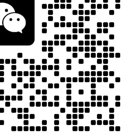
JCX-PUR331聚诚鑫热熔胶点胶机
的设备资源与
多轴点胶机，
助点胶，保证胶
JCX-UV5311 聚诚鑫双工位UV胶点胶固化一体机
接收打样需
抢占产品研发与