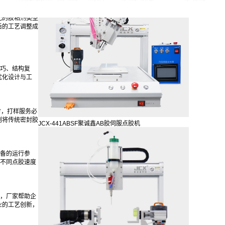
胶效果，针对
配的胶粘剂类型
后的工艺调整成
巧、结构复
优化设计与工
时，打样服务必
划将传统密封胶
JCX-441ABSF聚诚鑫AB胶伺服点胶机
备的运行参
试不同点胶速度
，厂家帮助企
业的工艺创新，