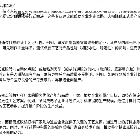
深圳精密点胶机打样厂家的技术团队具备丰富的行业经验，在打样过程中会密切关注点
，技术人员会分析可能的原因，如胶粘剂选择不当、点胶压力不合适等，并推荐更适
客服热线
化视觉定位算法等方式解决。这些专业建议能帮助企业少走弯路，大幅降低正式量产
需通过打样验证工艺可行性。例如，研发新型智能穿戴设备的企业，其产品内部元件小
，可先制作少量样品，测试点胶工艺对产品性能（如防水性、稳定性）的影响，进而
工点胶转向自动化点胶）或胶粘剂类型（如从普通胶改为PUR热熔胶、底部填充胶）
验证其是否适配现有产品，确保更换后产品质量不受影响。例如，某医疗器械企业计
确认符合医疗设备的严苛要求后，再推进全面量产。
精密点胶机打样厂家的服务优化产能与品质。厂家可根据企业的量产目标，调整点胶设
”的更佳工艺方案。例如，某消费电子企业计划扩大手机按键的生产规模，通过打样测
的工艺参数，提升量产阶段的生产效益。
业，而精密点胶机打样厂家则为这些企业提供了关键的工艺支撑。通过专业的打样服务
争力。同时，打样过程中积累的经验也反哺厂家自身技术升级，推动整个精密点胶行
源源不断的动力。