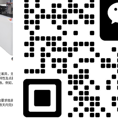
在差异，无论是微小元件的精细点胶，还是复杂异形工件的多角度点胶，都能凭借丰富
特性及点胶要求，选择适配的精密点胶设备，如CCD视觉点胶机、全景视觉点胶机或
致。例如，针对摄像头模组这类对精度要求极高的产品，厂家可通过视觉定位系统辅
的要求极高。深圳精密点胶机打样厂家依托本地化服务优势，能快速响应企业需求，从
数天内完成打样工作，部分紧急需求下甚至能实现“当天对接、次日出样”，帮助企业