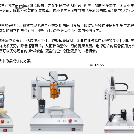
整生产能力。租赁五轴点胶机可为企业提供灵活的使用期限，帮助其在繁忙与闲置的生
客服热线
及时间，降低不必要的闲置成本。这种响应速度在当前竞争激烈的市场环境中显得尤
设备的采购上。租赁方案允许企业在短期内使用设备，通过实际操作评估其对生产流程
决策的科学性与合理性。避免了因设备不适合而带来的经济损失。
效缓解资金压力、适应技术变迁、减轻运营负担，企业在此过程中获得的灵活性和适应
持技术优势，降低运营风险，从而推动整体业务的健康发展。选择适合的设备使用方
仅可以优化现有的操作流程，更能为企业创造更多的市场机会。‍
线中的集成优化方案
MORE>>