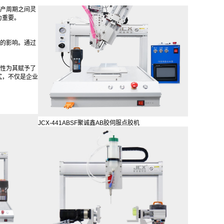
产周期之间灵
为重要。
的影响。通过
性为其赋予了
式，不仅是企业
JCX-441ABSF聚诚鑫AB胶伺服点胶机