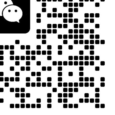
JCX-PUR331聚诚鑫热熔胶点胶机
点胶机，从而
础。
畅享新技术，
前沿。
JCX-UV5311 聚诚鑫双工位UV胶点胶固化一体机
承担，企业可