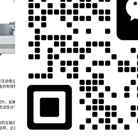
往往迫使企业在设备选购时优柔寡断。通过租赁，企业能够以较低的前期投入使用五轴
金的有效利用，不仅减轻了购买设备带来的财务负担，也为企业的长期发展奠定了基
提升。如果购买设备，企业须承担技术更新带来的陈旧风险。租赁方案则可以帮助企业
灵活性对于保持企业的竞争力至关重要，能够确保产品质量与生产效率始终处于行业
高的五轴点胶机，综合的维护成本不容小觑。选择租赁方案，维护责任通常由租赁公司
这样，企业不仅能够稳步提高生产能力，还可避免因维护不足引发的整体产线问题。