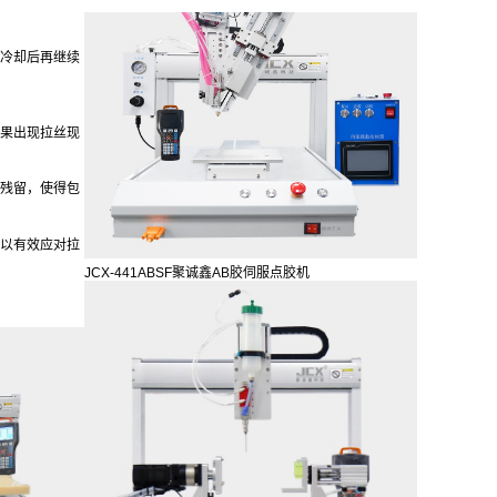
均匀分散，降
冷却后再继续
果出现拉丝现
残留，使得包
以有效应对拉
JCX-441ABSF聚诚鑫AB胶伺服点胶机