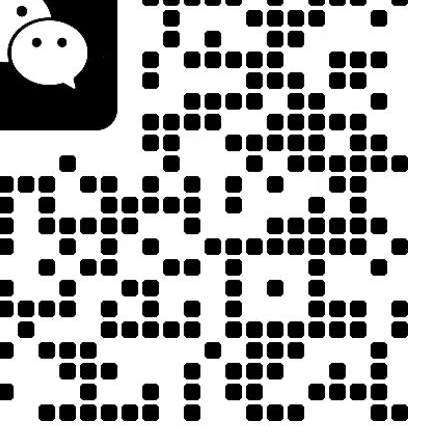
JCX-PUR331聚诚鑫热熔胶点胶机
过程中，黏度
发生。例如，温
以下几个方面
JCX-UV5311 聚诚鑫双工位UV胶点胶固化一体机
和调整胶体温