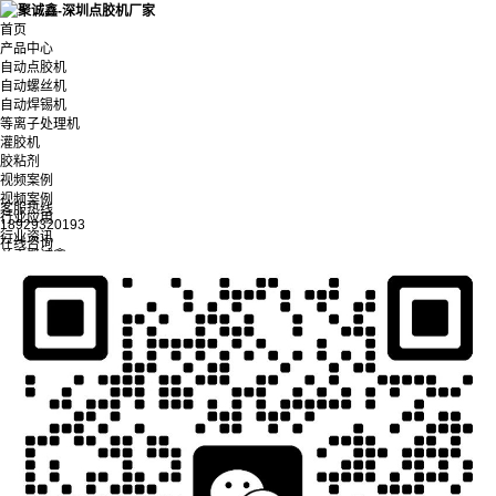
首页
产品中心
自动点胶机
自动螺丝机
自动焊锡机
等离子处理机
灌胶机
胶粘剂
视频案例
视频案例
客服热线
行业应用
18929320193
行业资讯
在线咨询
关于聚诚鑫
联系我们微信同号
全国统一咨询热线：
18929320193
UV三防漆线路板正反面自动翻转点胶，自动光照固化